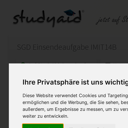
SGD Einsendeaufgabe IMIT14B
Auf StudyAid.de verkaufen
Kateg
Ihre Privatsphäre ist uns wichti
Startseite
Technik und Informatik
Diese Website verwendet Cookies und Targeting 
IMIT14B
ermöglichen und die Werbung, die Sie sehen, bes
außerdem, um Ergebnisse zu messen, um zu ver
Ich verkaufe hier eine Lösun
der Note 1,0
weiter zu entwickeln.