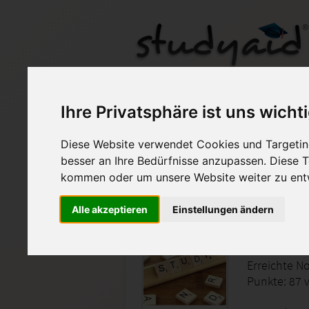
SGD - SWEN02 - Vorg
Ihre Privatsphäre ist uns wicht
Diese Website verwendet Cookies und Targeting
Auf StudyAid.de verkau
besser an Ihre Bedürfnisse anzupassen. Diese
kommen oder um unsere Website weiter zu ent
Startseite
Technik und Informatik
Alle akzeptieren
Einstellungen ändern
Vorgehe
Erreichte No
Punkte: 87 