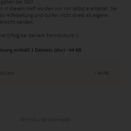
fgaben der SGD
n in diesem Heft wurden von mir selbst erarbeitet. Sie
ls Hilfestellung und dürfen nicht direkt als eigene
ereicht werden.
iel Erfolg bei deinem Fernstudium :)
ösung enthält 1 Dateien: (doc) ~94 KB
02.doc
~ 94 KB
2026 - 15:19:32
Technik und Informatik