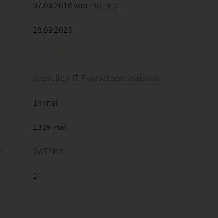
07.03.2018 von
mo_mo
28.09.2023
Geprüfte/r IT-Projektkoordinator/in
14 mal
2339 mal
:
SWEN02
2