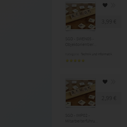
3,99 €
SGD - SWEN05 -
Objektorientier...
Kategorie:
Technik und Informatik
2,99 €
SGD - IMP02 -
Mitarbeiterführu...