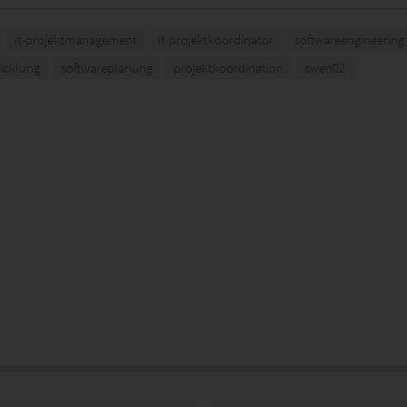
it-projektmanagement
it-projektkoordinator
softwareengineering
icklung
softwareplanung
projektkoordination
swen02