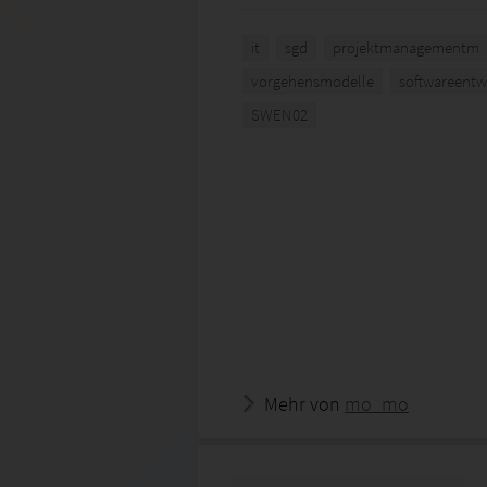
it
sgd
projektmanagementm
vorgehensmodelle
softwareentw
SWEN02
Mehr von
mo_mo