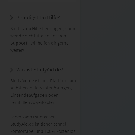
Benötigst Du Hilfe?
Solltest du Hilfe benötigen, dann
wende dich bitte an unseren
Support
. Wir helfen dir gerne
weiter!
Was ist StudyAid.de?
StudyAid.de ist eine Plattform um
selbst erstellte Musterlösungen,
Einsendeaufgaben oder
Lernhilfen zu verkaufen.
Jeder kann mitmachen.
StudyAid.de ist sicher, schnell,
komfortabel und 100% kostenlos.