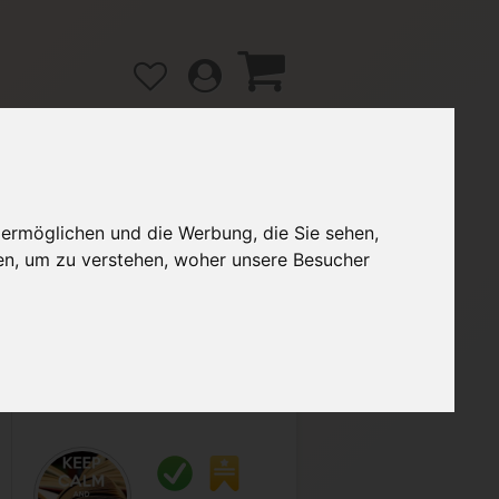
 ermöglichen und die Werbung, die Sie sehen,
gänge
Hilfe / FAQ
en, um zu verstehen, woher unsere Besucher
3,70 €
Verkäufer:
mo_mo