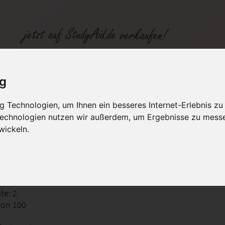
ehensmodelle (Note 2)
ig
 Technologien, um Ihnen ein besseres Internet-Erlebnis zu
fen
Kategorien
Studiengänge / Lehr
 Technologien nutzen wir außerdem, um Ergebnisse zu mess
wickeln.
nsmodelle
te: 2
von 100