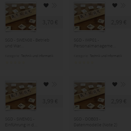
3,70 €
2,99 €
SGD - SWEN08 - Betrieb
SGD - IMP01 -
und War...
Personalmanageme...
Kategorie:
Technik und Informatik
Kategorie:
Technik und Informatik
3,99 €
2,99 €
SGD - SWEN01 -
SGD - DOB03 -
Einführung in d...
Datenmodelle (Note 2)