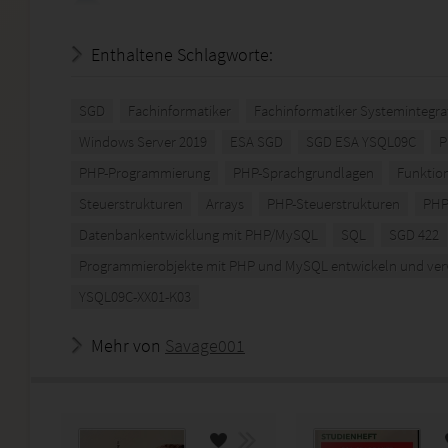
Enthaltene Schlagworte:
SGD
Fachinformatiker
Fachinformatiker Systemintegra
Windows Server 2019
ESA SGD
SGD ESA YSQL09C
P
PHP-Programmierung
PHP-Sprachgrundlagen
Funktio
Steuerstrukturen
Arrays
PHP-Steuerstrukturen
PHP
Datenbankentwicklung mit PHP/MySQL
SQL
SGD 422
Programmierobjekte mit PHP und MySQL entwickeln und ver
YSQL09C-XX01-K03
Mehr von
Savage001