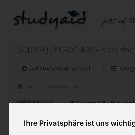
Auf StudyAid.de verkaufen
Kateg
Startseite
Technik und Informatik
PHP und MySQL - Reguläre Au
SGD Fachinformatiker Schwer
Ihre Privatsphäre ist uns wichti
Lösung YSQL09C. Benotet mit