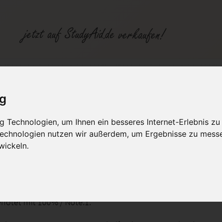
SGD YSQL10C-XX1-N01 - Fachinformatiker für Systemintegration - 100% /Note 1
ig
fen
Kategorien
Studiengänge / Lehr
 Technologien, um Ihnen ein besseres Internet-Erlebnis zu
 Technologien nutzen wir außerdem, um Ergebnisse zu mess
wickeln.
ySQL - Sitzungsverfolgung und lokale Datenspeicherung
ormatiker Schwerpunkt Systemintegration Lösung
notet mit 100% / Note:1.