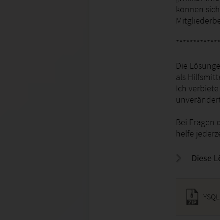
können sich
Mitgliederb
************
Die Lösunge
als Hilfsmit
Ich verbiete
unveränder
Bei Fragen 
helfe jederz
Diese L
YSQL