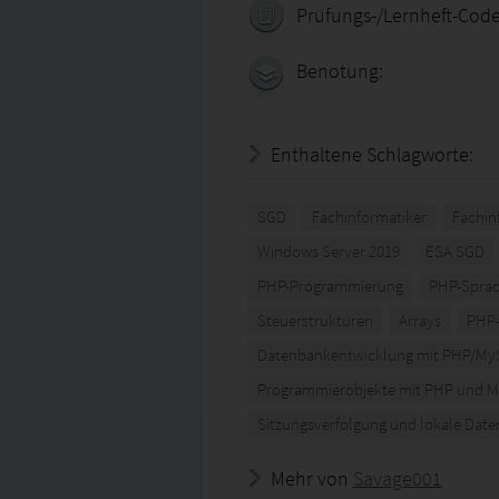
Prüfungs-/Lernheft-Code
Benotung:
Enthaltene Schlagworte:
SGD
Fachinformatiker
Fachin
Windows Server 2019
ESA SGD
PHP-Programmierung
PHP-Spra
Steuerstrukturen
Arrays
PHP-
Datenbankentwicklung mit PHP/M
Programmierobjekte mit PHP und M
Sitzungsverfolgung und lokale Dat
Mehr von
Savage001