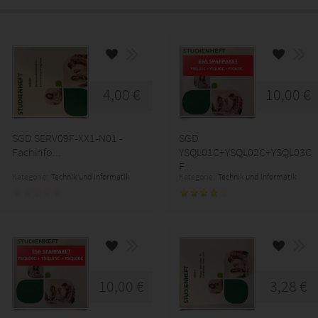
4,00 €
10,00 €
SGD SERV09F-XX1-N01 -
SGD
Fachinfo...
YSQL01C+YSQL02C+YSQL03C
F...
Kategorie:
Technik und Informatik
Kategorie:
Technik und Informatik
10,00 €
3,28 €