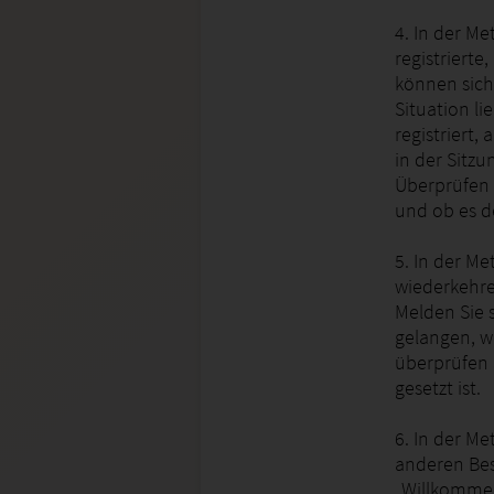
4. In der Me
registrierte
können sich
Situation li
registriert,
in der Sitzu
Überprüfen S
und ob es de
5. In der Me
wiederkehre
Melden Sie 
gelangen, we
überprüfen
gesetzt ist.
6. In der Me
anderen Bes
„Willkommen