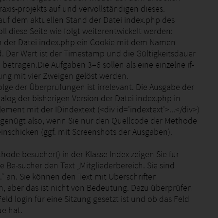
axis-projekts auf und vervollständigen dieses.
uf dem aktuellen Stand der Datei index.php des
ll diese Seite wie folgt weiterentwickelt werden:
in der Datei index.php ein Cookie mit dem Namen
 Der Wert ist der Timestamp und die Gültigkeitsdauer
 betragen.Die Aufgaben 3–6 sollen als eine einzelne if-
ung mit vier Zweigen gelöst werden.
olge der Überprüfungen ist irrelevant. Die Ausgabe der
nalog der bisherigen Version der Datei index.php in
ement mit der IDindextext (<div id='indextext'>...</div>)
s genügt also, wenn Sie nur den Quellcode der Methode
einschicken (ggf. mit Screenshots der Ausgaben).
thode besucher() in der Klasse Index zeigen Sie für
 Be-sucher den Text „Mitgliederbereich. Sie sind
“ an. Sie können den Text mit Überschriften
en, aber das ist nicht von Bedeutung. Dazu überprüfen
Feld login für eine Sitzung gesetzt ist und ob das Feld
ue hat.