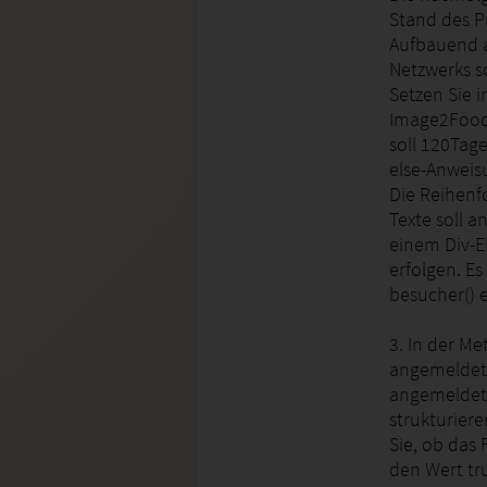
Stand des Pr
Aufbauend a
Netzwerks so
Setzen Sie 
Image2Food.
soll 120Tage
else-Anweis
Die Reihenf
Texte soll a
einem Div-El
erfolgen. E
besucher() 
3. In der Me
angemeldete
angemeldet.
strukturier
Sie, ob das 
den Wert tr