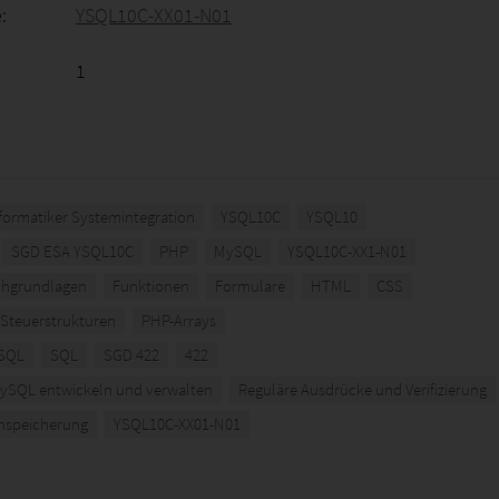
:
YSQL10C-XX01-N01
1
formatiker Systemintegration
YSQL10C
YSQL10
SGD ESA YSQL10C
PHP
MySQL
YSQL10C-XX1-N01
chgrundlagen
Funktionen
Formulare
HTML
CSS
Steuerstrukturen
PHP-Arrays
ySQL
SQL
SGD 422
422
ySQL entwickeln und verwalten
Reguläre Ausdrücke und Verifizierung
enspeicherung
YSQL10C-XX01-N01