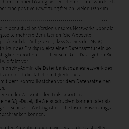
ch mit meiner Lösung weiterhelfen konnte, würde ich
ber eine positive Bewertung freuen. Vielen Dank im
******************************************************
e in der aktuellen Version unseres Netzwerks über die
ngsseite mehrere Benutzer an (die Webseite
.php). Ziel der Aufgabe ist, dass Sie aus der MySQL-
ruktur des Praxisprojekts einen Datensatz für ein so
Mitglied exportieren und einschicken. Dazu gehen Sie
 wie folgt vor:
 in phpMyAdmin die Datenbank sozialesnetzwerk des
ts und dort die Tabelle mitglieder aus.
 mit dem Kontrollkästchen vor dem Datensatz einen
us.
 Sie in der Webseite den Link Exportieren.
n eine SQL-Datei, die Sie ausdrucken können oder als
ein-schicken. Wichtig ist nur die Insert-Anweisung, auf
h beschränken können.
genden Aufgaben bauen wieder auf dem aktuellen