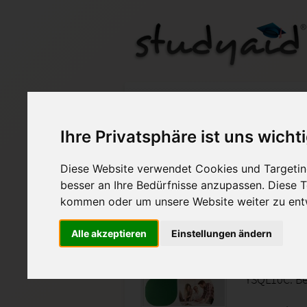
Ihre Privatsphäre ist uns wicht
Auf StudyAid.de verkau
Diese Website verwendet Cookies und Targeting
besser an Ihre Bedürfnisse anzupassen. Diese
Startseite
Technik und Informatik
kommen oder um unsere Website weiter zu ent
PHP und M
Alle akzeptieren
Einstellungen ändern
SGD Fachinf
YSQL10C. Be