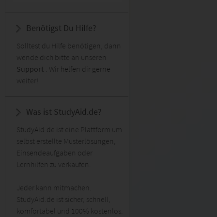
Benötigst Du Hilfe?
Solltest du Hilfe benötigen, dann
wende dich bitte an unseren
Support
. Wir helfen dir gerne
weiter!
Was ist StudyAid.de?
StudyAid.de ist eine Plattform um
selbst erstellte Musterlösungen,
Einsendeaufgaben oder
Lernhilfen zu verkaufen.
Jeder kann mitmachen.
StudyAid.de ist sicher, schnell,
komfortabel und 100% kostenlos.