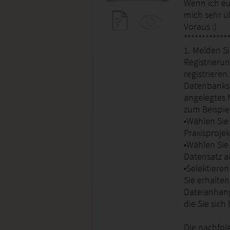
Wenn ich eu
mich sehr ü
Voraus :)
************
1. Melden Si
Registrieru
registrieren
Datenbankst
angelegtes 
zum Beispiel
•Wählen Sie
Praxisprojek
•Wählen Sie
Datensatz a
•Selektieren
Sie erhalte
Dateianhang 
die Sie sic
Die nachfol