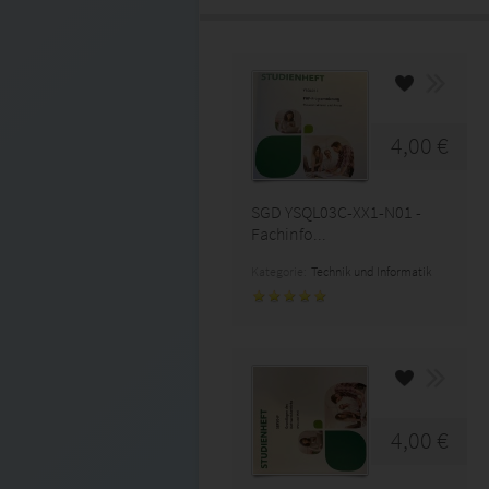
4,00 €
SGD YSQL03C-XX1-N01 -
Fachinfo...
Kategorie:
Technik und Informatik
4,00 €