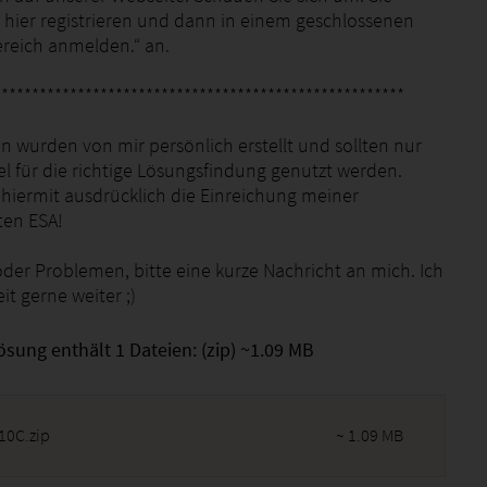
 hier registrieren und dann in einem geschlossenen
ereich anmelden.“ an.
******************************************************
n wurden von mir persönlich erstellt und sollten nur
tel für die richtige Lösungsfindung genutzt werden.
 hiermit ausdrücklich die Einreichung meiner
ten ESA!
oder Problemen, bitte eine kurze Nachricht an mich. Ich
eit gerne weiter ;)
ösung enthält 1 Dateien: (zip) ~1.09 MB
10C.zip
~ 1.09 MB