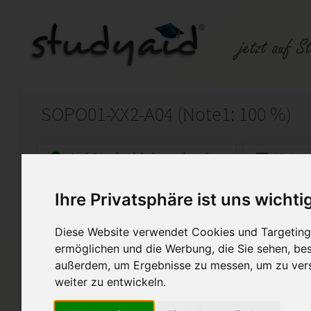
SOPO01-XX2-A04 (Note1: 100 %)
Auf StudyAid.de verkaufen
Kateg
Ihre Privatsphäre ist uns wichti
Startseite
Technik und Informatik
Diese Website verwendet Cookies und Targeting 
Sozialkunde/Politik
ermöglichen und die Werbung, die Sie sehen, bes
außerdem, um Ergebnisse zu messen, um zu ver
Ich biete meine selbst erarbe
Einsendeaufgabe SOPO01-XX2
weiter zu entwickeln.