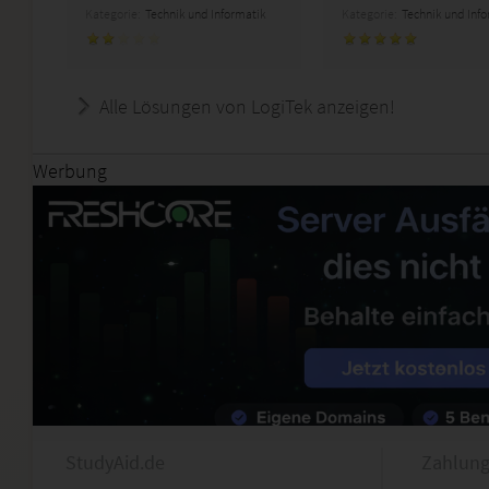
Kategorie:
Technik und Informatik
Kategorie:
Technik und Inf
Alle Lösungen von LogiTek anzeigen!
Werbung
StudyAid.de
Zahlung