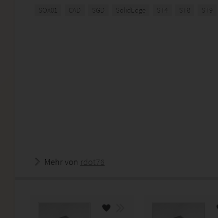
SOX01
CAD
SGD
SolidEdge
ST4
ST8
ST9
Mehr von
rdot76