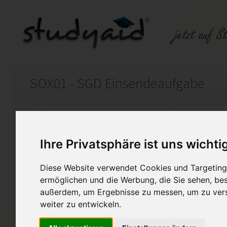
SOX01 - SGD Einsendeaufgabe
Auf StudyAid.de verkaufen
Kateg
Ihre Privatsphäre ist uns wichti
Startseite
Technik und Informatik
Diese Website verwendet Cookies und Targeting 
Solid Edge Grundlagen
ermöglichen und die Werbung, die Sie sehen, bes
außerdem, um Ergebnisse zu messen, um zu ver
Ich habe meine Prüfung zum s
weiter zu entwickeln.
Maschinenbautechniker erfol