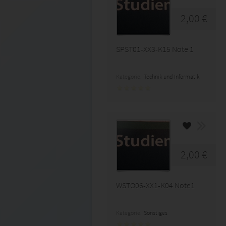
2,00 €
SPST01-XX3-K15 Note 1
Kategorie:
Technik und Informatik
2,00 €
WSTO06-XX1-K04 Note1
Kategorie:
Sonstiges