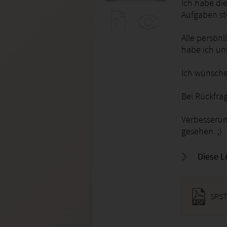
Ich habe di
Aufgaben ste
Alle persön
habe ich un
Ich wünsche
Bei Rückfra
Verbesseru
gesehen. ;)
Diese L
SPST