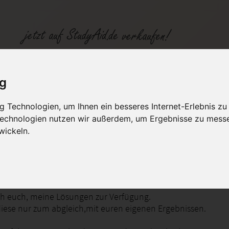
e 1
ig
 Technologien, um Ihnen ein besseres Internet-Erlebnis zu
fen
Kategorien
Studiengänge / Lehr
 Technologien nutzen wir außerdem, um Ergebnisse zu mess
wickeln.
rprogrammierbare Steuerungen SPS 4
 ich euch, meine Lösungen zur Verfügung.
 diese nur zum abgleich,mit euren eigenen Ergebnissen.