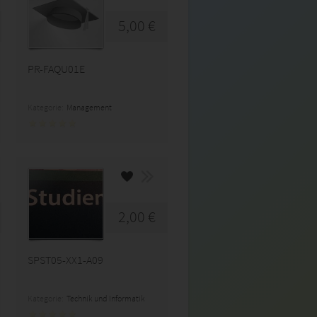
5,00 €
PR-FAQU01E
Kategorie:
Management
2,00 €
SPST05-XX1-A09
Kategorie:
Technik und Informatik