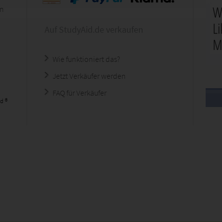
en
Auf StudyAid.de verkaufen
Wie funktioniert das?
Jetzt Verkäufer werden
FAQ für Verkäufer
d ®