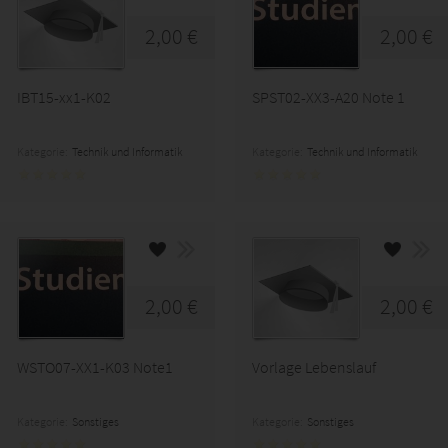
2,00 €
2,00 €
IBT15-xx1-K02
SPST02-XX3-A20 Note 1
Kategorie:
Technik und Informatik
Kategorie:
Technik und Informatik
2,00 €
2,00 €
WSTO07-XX1-K03 Note1
Vorlage Lebenslauf
Kategorie:
Sonstiges
Kategorie:
Sonstiges