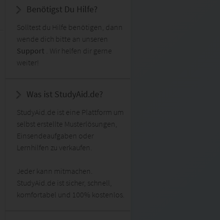
Benötigst Du Hilfe?
Solltest du Hilfe benötigen, dann
wende dich bitte an unseren
Support
. Wir helfen dir gerne
weiter!
Was ist StudyAid.de?
StudyAid.de ist eine Plattform um
selbst erstellte Musterlösungen,
Einsendeaufgaben oder
Lernhilfen zu verkaufen.
Jeder kann mitmachen.
StudyAid.de ist sicher, schnell,
komfortabel und 100% kostenlos.