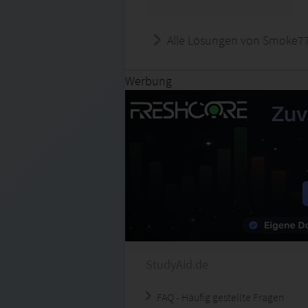
Alle Lösungen von Smoke77
Werbung
StudyAid.de
FAQ - Häufig gestellte Fragen