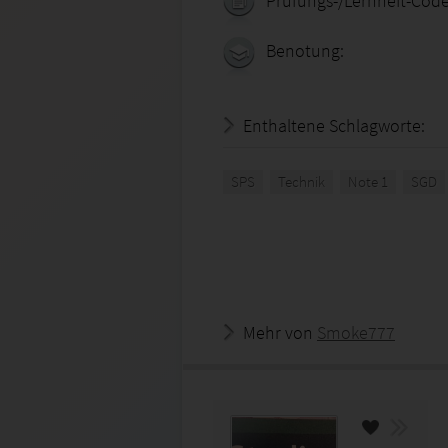
Prüfungs-/Lernheft-Code
Benotung:
Enthaltene Schlagworte:
SPS
Technik
Note 1
SGD
Mehr von
Smoke777