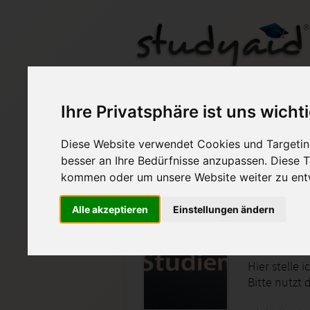
SPST04-XX1-A12 Not
Ihre Privatsphäre ist uns wicht
Diese Website verwendet Cookies und Targeting
Auf StudyAid.de verkau
besser an Ihre Bedürfnisse anzupassen. Diese
kommen oder um unsere Website weiter zu ent
Startseite
Technik und Informatik
Alle akzeptieren
Einstellungen ändern
Speiche
Hier stelle
Bitte nutzt