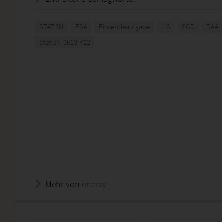
STAT 8N
ESA
Einsendeaufgabe
ILS
SGD
DAA
Stat 8N-0613-K12
Mehr von
enerxy