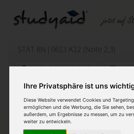
STAT 8N | 0613 K12 (Note 2,3)
Auf StudyAid.de verkaufen
Kateg
Ihre Privatsphäre ist uns wichti
Startseite
Technik und Informatik
Diese Website verwendet Cookies und Targeting 
Einsendeaufgabe STAT 8N-06
ermöglichen und die Werbung, die Sie sehen, bes
außerdem, um Ergebnisse zu messen, um zu ver
Hier erhaltet Ihr meine erarb
Einsendeaufgabe STAT 8N.
weiter zu entwickeln.
Diese darf nur als Unterstüt