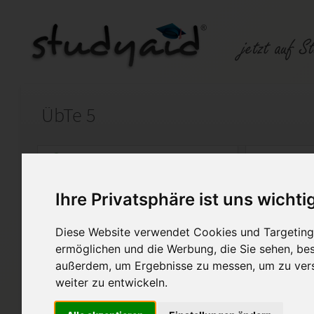
ÜbTe 5
Auf StudyAid.de verkaufen
Kateg
Ihre Privatsphäre ist uns wichti
Startseite
Technik und Informatik
Diese Website verwendet Cookies und Targeting 
Übertragungstechnik
ermöglichen und die Werbung, die Sie sehen, bes
außerdem, um Ergebnisse zu messen, um zu ver
Ich biete hier meine selbst er
weiter zu entwickeln.
Einsendeaufgabe ÜbTe 5 - XX1 
Fernakademie/ILS an.