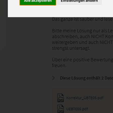
Alle akzeptieren
Einstellungen ändern
Die Korrektur sofern Fehler g
damit 100% erreicht werden 
Das ganze ist sauber und lese
Bitte meine Lösung nur als Le
abschreiben, auch NICHT Kom
weitergeben und auch NICHT 
strengst untersagt.
Über eine positive Bewertun
freuen.
Diese Lösung enthält 2 Date
Korrektur_ÜBTE05.pdf
UEBTE05.pdf