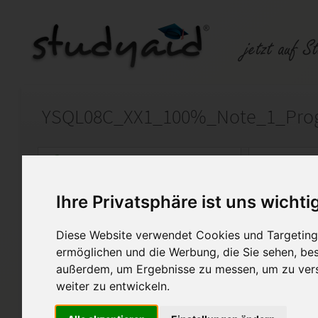
Auf StudyAid.de verkaufen
Kateg
Ihre Privatsphäre ist uns wichti
Startseite
Technik und Informatik
Diese Website verwendet Cookies und Targeting 
Fachinformatiker/in Systemi
ermöglichen und die Werbung, die Sie sehen, bes
außerdem, um Ergebnisse zu messen, um zu ver
Die Lösungen wurden von mir 
weiter zu entwickeln.
nur als Hilfsmittel zur Lösun