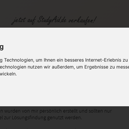
YSQL11C_XX1_Note_1_100%_Fehler_und_Ausnahmen
ig
 Technologien, um Ihnen ein besseres Internet-Erlebnis zu
fen
Kategorien
Studiengänge / Lehr
 Technologien nutzen wir außerdem, um Ergebnisse zu mess
wickeln.
rmatiker Systemintegration
n wurden von mir persönlich erstellt und sollten nur
tel zur Lösungsfindung genutzt werden.