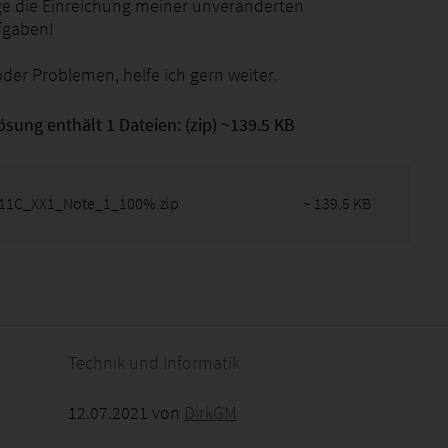
ge die Einreichung meiner unveränderten
fgaben!
der Problemen, helfe ich gern weiter.
ösung enthält 1 Dateien: (zip) ~139.5 KB
11C_XX1_Note_1_100%.zip
~ 139.5 KB
2026 - 13:16:23
Technik und Informatik
12.07.2021 von
DirkGM