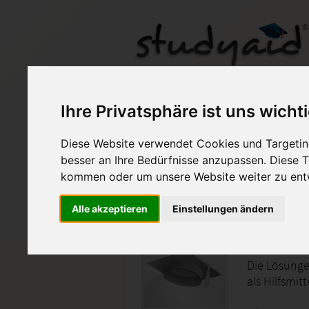
Ihre Privatsphäre ist uns wicht
Diese Website verwendet Cookies und Targeting
Auf StudyAid.de verkau
besser an Ihre Bedürfnisse anzupassen. Diese
kommen oder um unsere Website weiter zu ent
Startseite
Technik und Informatik
Alle akzeptieren
Einstellungen ändern
Fachinfo
Die Lösunge
als Hilfsmit