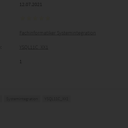
12.07.2021
Fachinformatiker Systemintegration
:
YSQL11C_XX1
1
Systemintegration
YSQL11C_XX1