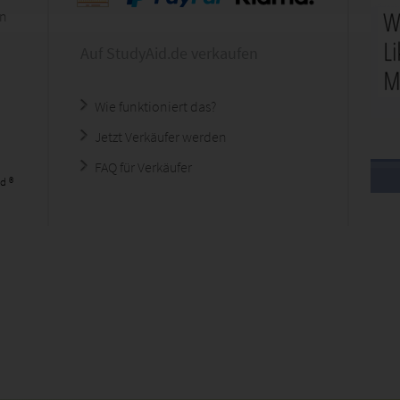
en
Auf StudyAid.de verkaufen
Wie funktioniert das?
Jetzt Verkäufer werden
FAQ für Verkäufer
d ®