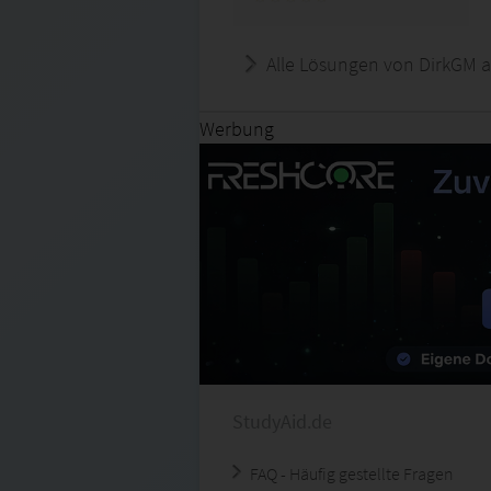
Alle Lösungen von DirkGM a
Werbung
StudyAid.de
FAQ - Häufig gestellte Fragen