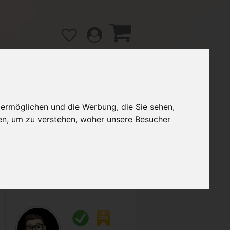
 ermöglichen und die Werbung, die Sie sehen,
gänge
Hilfe / FAQ
en, um zu verstehen, woher unsere Besucher
6,00 €
Verkäufer:
DirkGM