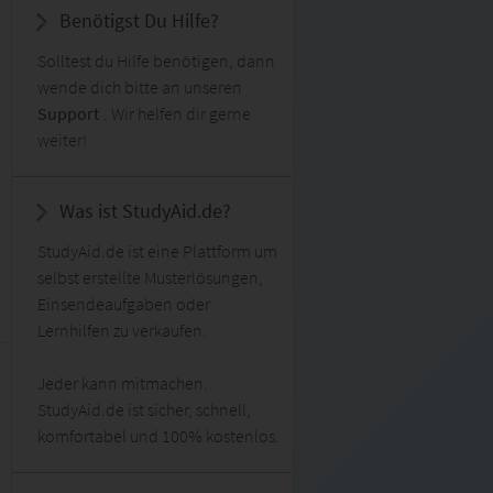
Benötigst Du Hilfe?
Solltest du Hilfe benötigen, dann
wende dich bitte an unseren
Support
. Wir helfen dir gerne
weiter!
Was ist StudyAid.de?
StudyAid.de ist eine Plattform um
selbst erstellte Musterlösungen,
Einsendeaufgaben oder
Lernhilfen zu verkaufen.
Jeder kann mitmachen.
StudyAid.de ist sicher, schnell,
komfortabel und 100% kostenlos.