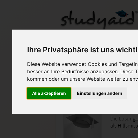
Ihre Privatsphäre ist uns wicht
Diese Website verwendet Cookies und Targeting
Auf StudyAid.de verkau
besser an Ihre Bedürfnisse anzupassen. Diese
kommen oder um unsere Website weiter zu ent
Startseite
Technik und Informatik
Alle akzeptieren
Einstellungen ändern
Fachinfo
Die Lösunge
als Hilfsmit