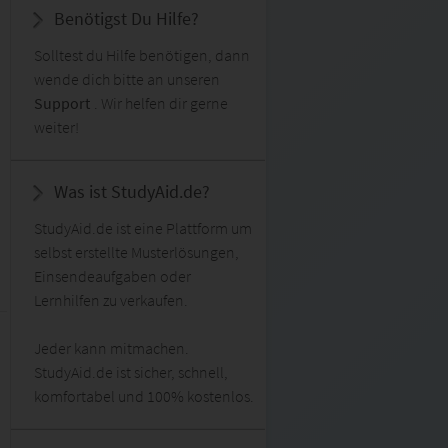
Benötigst Du Hilfe?
Solltest du Hilfe benötigen, dann
wende dich bitte an unseren
Support
. Wir helfen dir gerne
weiter!
Was ist StudyAid.de?
StudyAid.de ist eine Plattform um
selbst erstellte Musterlösungen,
Einsendeaufgaben oder
Lernhilfen zu verkaufen.
Jeder kann mitmachen.
StudyAid.de ist sicher, schnell,
komfortabel und 100% kostenlos.