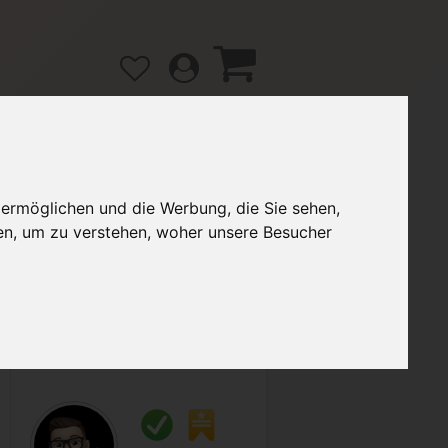
 ermöglichen und die Werbung, die Sie sehen,
gänge
Hilfe / FAQ
en, um zu verstehen, woher unsere Besucher
6,00 €
Verkäufer:
DirkGM