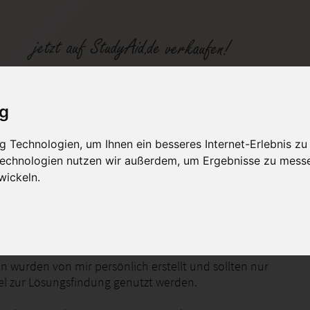
YSQL15C_XX1_100%_Note_1_Vertiefung der OOP und Refaktorierung
ig
 Technologien, um Ihnen ein besseres Internet-Erlebnis zu
fen
Kategorien
Studiengänge / Lehr
 Technologien nutzen wir außerdem, um Ergebnisse zu mess
wickeln.
rmatiker/in Systemintegration
n wurden von mir persönlich erstellt und sollten nur
tel zur Lösungsfindung genutzt werden.