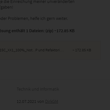
ge die Einreichung meiner unveränderten
fgaben!
der Problemen, helfe ich gern weiter.
ösung enthält 1 Dateien: (zip) ~172.85 KB
YSQL15C_XX1_100%_Not...P und Refaktorierung.zip
~ 172.85 KB
2026 - 06:14:14
Technik und Informatik
12.07.2021 von
DirkGM