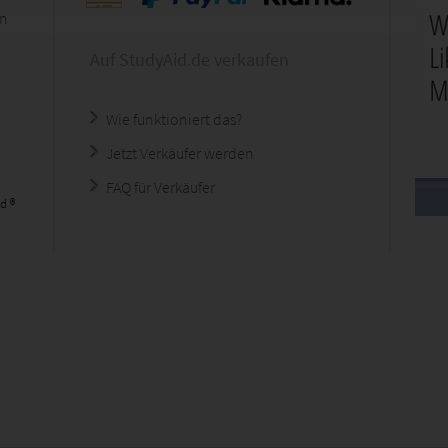
en
Auf StudyAid.de verkaufen
Wie funktioniert das?
Jetzt Verkäufer werden
FAQ für Verkäufer
d ®