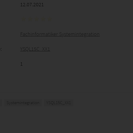
12.07.2021
Fachinformatiker Systemintegration
:
YSQL15C_XX1
1
Systemintegration
YSQL15C_XX1