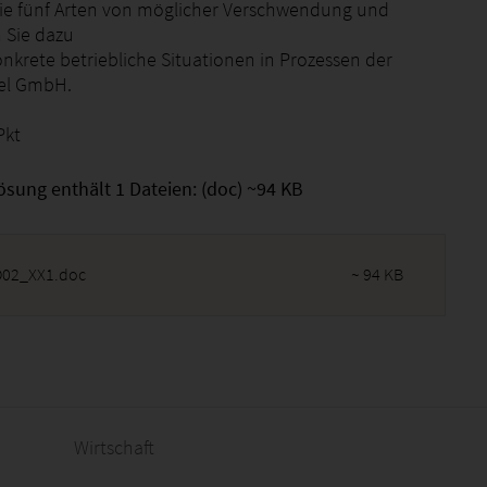
ie fünf Arten von möglicher Verschwendung und
 Sie dazu
nkrete betriebliche Situationen in Prozessen der
el GmbH.
Pkt
ösung enthält 1 Dateien: (doc) ~94 KB
02_XX1.doc
~ 94 KB
2026 - 15:17:29
Wirtschaft