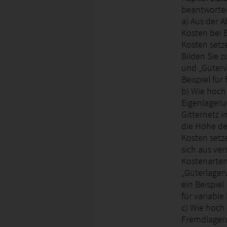
beantworte
a) Aus der A
Kosten bei 
Kosten setz
Bilden Sie 
und „Güterve
Beispiel für 
b) Wie hoch 
Eigenlagerun
Gitternetz 
die Höhe der
Kosten setz
sich aus ve
Kostenarte
„Güterlager
ein Beispiel
für variable
c) Wie hoch
Fremdlageru