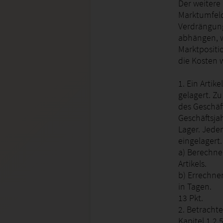
Der weitere
Marktumfeld
Verdrängung
abhängen, wi
Marktpositi
die Kosten w
1. Ein Arti
gelagert. Z
des Geschäf
Geschäftsja
Lager. Jede
eingelagert.
a) Berechne
Artikels.
b) Errechne
in Tagen.
13 Pkt.
2. Betracht
Kapitel 1.2.