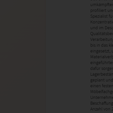
umkämpften 
profiliert u
Spezialist f
Konzentrati
und im Desi
Qualitätsbew
Verarbeitun
bis in das 
eingesetzt, 
Materialver
eingeführte
dafür sorge
Lagerbestän
geplant und
einen fest
Möbelfachge
Unternehmen
Beschaffung
Anzahl von 