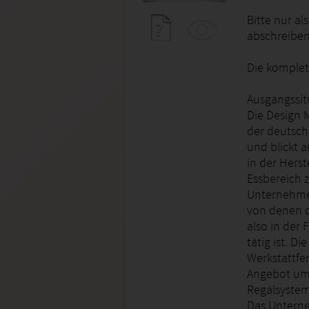
Bitte nur al
abschreiben 
Die komplett
Ausgangssit
Die Design 
der deutsch
und blickt a
in der Hers
Essbereich z
Unternehmen
von denen d
also in der 
tätig ist. D
Werkstattfer
Angebot umf
Regalsyste
Das Unterne