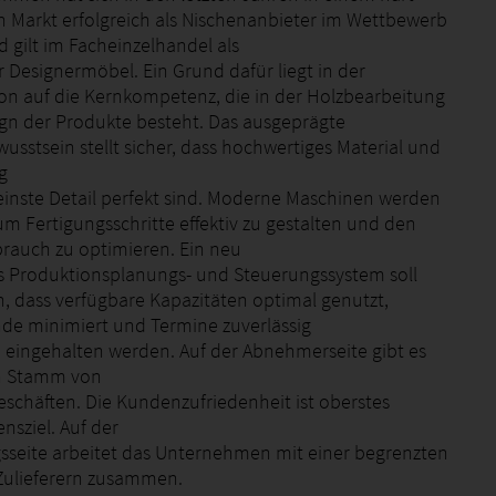
Markt erfolgreich als Nischenanbieter im Wettbewerb
nd gilt im Facheinzelhandel als
ür Designermöbel. Ein Grund dafür liegt in der
on auf die Kernkompetenz, die in der Holzbearbeitung
gn der Produkte besteht. Das ausgeprägte
usstsein stellt sicher, dass hochwertiges Material und
g
kleinste Detail perfekt sind. Moderne Maschinen werden
um Fertigungsschritte effektiv zu gestalten und den
brauch zu optimieren. Ein neu
s Produktionsplanungs- und Steuerungssystem soll
n, dass verfügbare Kapazitäten optimal genutzt,
de minimiert und Termine zuverlässig
 eingehalten werden. Auf der Abnehmerseite gibt es
en Stamm von
schäften. Die Kundenzufriedenheit ist oberstes
sziel. Auf der
sseite arbeitet das Unternehmen mit einer begrenzten
Zulieferern zusammen.