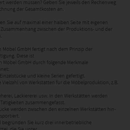
ert werden müssen? Geben Sie jeweils den Rechenweg
echnung der Gesamtkosten an.
ben Sie auf maximal einer halben Seite mit eigenen
 Zusammenhang zwischen der Produktions- und der
k.
gn Möbel GmbH fertigt nach dem Prinzip der
tigung. Diese ist
ign Möbel GmbH durch folgende Merkmale
net:
Einzelstücke und kleine Serien gefertigt.
ne Vielzahl von Werkstätten für die Möbelproduktion, z.B.
eherei, Lackiererei usw. In den Werkstätten werden
e Tätigkeiten zusammengefasst.
tücke werden zwischen den einzelnen Werkstätten hin-
sportiert.
begründen Sie kurz drei innerbetriebliche
tel, die Sie unter