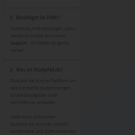
Benötigst Du Hilfe?
Solltest du Hilfe benötigen, dann
wende dich bitte an unseren
Support
. Wir helfen dir gerne
weiter!
Was ist StudyAid.de?
StudyAid.de ist eine Plattform um
selbst erstellte Musterlösungen,
Einsendeaufgaben oder
Lernhilfen zu verkaufen.
Jeder kann mitmachen.
StudyAid.de ist sicher, schnell,
komfortabel und 100% kostenlos.