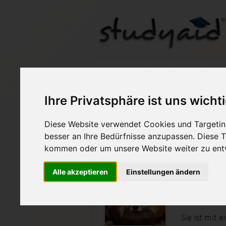
AMLO02_XX1 - Note 1
Ihre Privatsphäre ist uns wicht
Auf StudyAid.de verkau
Diese Website verwendet Cookies und Targeting
besser an Ihre Bedürfnisse anzupassen. Diese
Startseite
Wirtschaft
kommen oder um unsere Website weiter zu ent
Distribut
Alle akzeptieren
Einstellungen ändern
Lösungen zu
Sie ist mit 