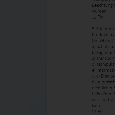
Beachtung d
würden.
12 Pkt.
5. Erläuter
Produkten 
GmbH die f
a) Schutzfu
b) Lagerfun
c) Transpor
d) Manipula
e) Informati
6. a) Erläu
ökonomisch
rechtlicher 
b) Erklären 
gesichert w
kann.
14 Pkt.