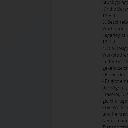
Stück gelag
für die Ber
13 Pkt.
3. Beschrei
Worten den
Lagerlogisti
13 Pkt.
4. Die Desi
Werkstattfer
in der Des
gekennzeich
• Es werden 
• Es gibt ei
die Sägerei,
Fräserei, Dr
gleichartig
• Die Werks
und hertran
Nennen und 
Transportmit