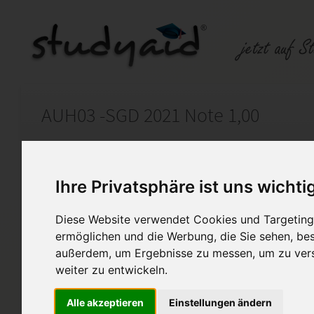
AUH03 -SGD 2021 Note 1,00
Auf StudyAid.de verkaufen
Kateg
Ihre Privatsphäre ist uns wichti
Startseite
Wirtschaft
Diese Website verwendet Cookies und Targeting 
ermöglichen und die Werbung, die Sie sehen, bes
AUH03-Außenhandel- Rechtliche Rahmen
außerdem, um Ergebnisse zu messen, um zu ver
Du suchst nach guten Lösunge
weiter zu entwickeln.
erhältst und die du zusätzlic
benutzen kannst !
Alle akzeptieren
Einstellungen ändern