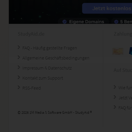
StudyAid.de
Zahlung
FAQ - Häufig gestellte Fragen
Allgemeine Geschäftsbedingungen
Impressum & Datenschutz
Auf Stu
Kontakt zum Support
Wie fun
RSS-Feed
Jetzt 
FAQ für
© 2026 1M Media & Software GmbH - StudyAid ®