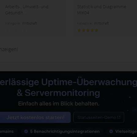
Arbeits-, Umwelt- und
Statistik und Diagramme
Gesundh...
MIK04
Kategorie:
Wirtschaft
Kategorie:
Wirtschaft
nzeigen!