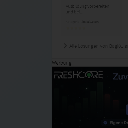
Ausbildung vorbereiten
und bei...
Kategorie:
Sozialwesen
Alle Lösungen von Bagi01 a
Werbung