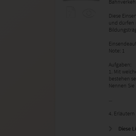
Bahnverkehr
Diese Einse
und dürfen 
Bildungsträ
Einsendeauf
Note: 1
Aufgaben:
1. Mit wel
bestehen se
Nennen Sie 
...
4. Erläutern
Diese L