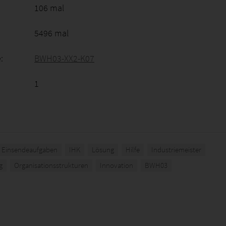
106 mal
5496 mal
:
BWH03-XX2-K07
1
Einsendeaufgaben
IHK
Lösung
Hilfe
Industriemeister
g
Organisationsstrukturen
Innovation
BWH03