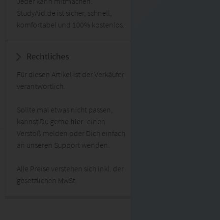
Jeder kann mitmachen.
StudyAid.de ist sicher, schnell,
komfortabel und 100% kostenlos.
Rechtliches
Für diesen Artikel ist der Verkäufer
verantwortlich.
Sollte mal etwas nicht passen,
kannst Du gerne
hier
einen
Verstoß melden oder Dich einfach
an unseren Support wenden.
Alle Preise verstehen sich inkl. der
gesetzlichen MwSt.