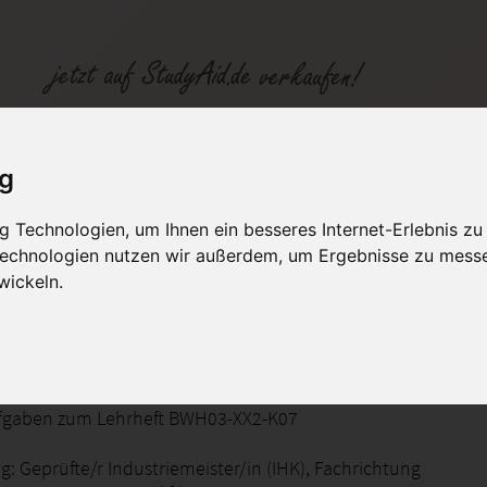
iches Handeln BWH03
ig
 Technologien, um Ihnen ein besseres Internet-Erlebnis zu
fen
Kategorien
Studiengänge / Lehr
 Technologien nutzen wir außerdem, um Ergebnisse zu mess
wickeln.
X2-K07
fgaben zum Lehrheft BWH03-XX2-K07
: Geprüfte/r Industriemeister/in (IHK), Fachrichtung