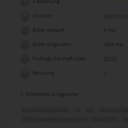
0 Bewertung
Studium:
Geprüfte/r 
Bisher verkauft:
8 mal
Bisher aufgerufen:
1606 mal
Prüfungs-/Lernheft-Code:
BST01
Benotung:
1
Enthaltene Schlagworte:
ESA Einsendeaufgabe SGD
ILS
HAS
Fernstudium Bet
100 Punkte Geprüfte/r Betriebswirt/in
ESA zu BST01
Be