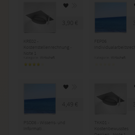
3,90 €
KRE02 -
FEP06
Kostenstellenrechnung -
Individualarbeitsrec
Note 1
Kategorie:
Wirtschaft
Kategorie:
Wirtschaft
4,49 €
PSO06 - Wissens- und
TKK01 -
Informati...
Kostenbewusstes
Denken - Note 1