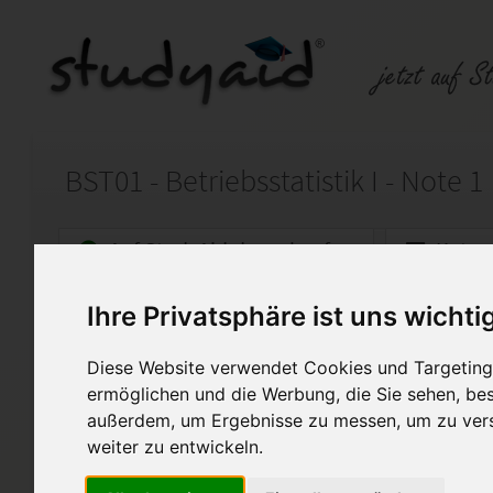
BST01 - Betriebsstatistik I - Note 1
Auf StudyAid.de verkaufen
Kateg
Ihre Privatsphäre ist uns wichti
Startseite
Wirtschaft
Diese Website verwendet Cookies und Targeting 
ESA zu BST01 - Betriebsstatis
ermöglichen und die Werbung, die Sie sehen, bes
außerdem, um Ergebnisse zu messen, um zu ver
Ich biete hier meine selbst er
genannte ESA an. Diese Arbei
weiter zu entwickeln.
bewertet. Bitte verwenden Si