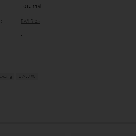
1816 mal
:
BWLB 05
1
Lösung
BWLB 05