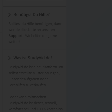
Benötigst Du Hilfe?
Solltest du Hilfe benötigen, dann
wende dich bitte an unseren
Support
. Wir helfen dir gerne
weiter!
Was ist StudyAid.de?
StudyAid.de ist eine Plattform um
selbst erstellte Musterlösungen,
Einsendeaufgaben oder
Lernhilfen zu verkaufen.
Jeder kann mitmachen.
StudyAid.de ist sicher, schnell,
komfortabel und 100% kostenlos.