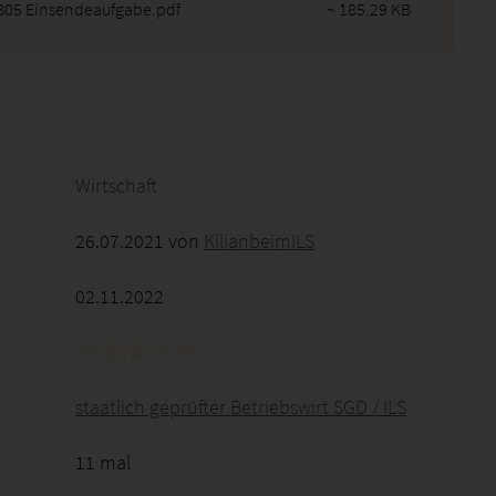
05 Einsendeaufgabe.pdf
~ 185.29 KB
2026 - 06:54:34
Wirtschaft
26.07.2021 von
KilianbeimILS
02.11.2022
staatlich geprüfter Betriebswirt SGD / ILS
11 mal