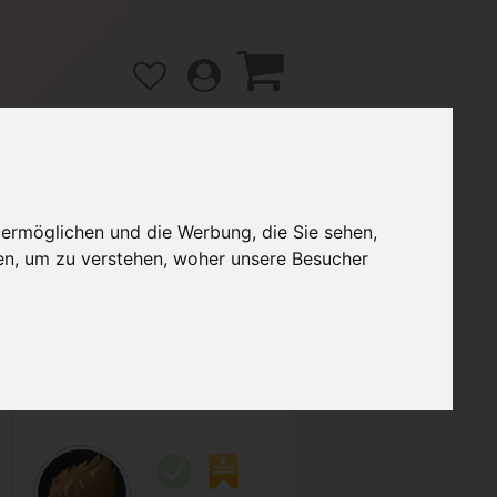
 ermöglichen und die Werbung, die Sie sehen,
gänge
Hilfe / FAQ
en, um zu verstehen, woher unsere Besucher
2,90 €
Verkäufer:
KilianbeimILS