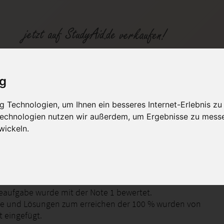
BWLB 05 Lösung ILS (Note 1) staatlich gepr. Betriebswirt
ig
 Technologien, um Ihnen ein besseres Internet-Erlebnis zu
fen
Kategorien
Studiengänge / Lehr
 Technologien nutzen wir außerdem, um Ergebnisse zu mess
wickeln.
rtschaft - Einführung in das Marketing
eaufgabe wurde mit der Note 1 bewertet.
 und Lösungen zum erreichen der 100 % wurden von
t eingefügt.