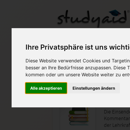
Ihre Privatsphäre ist uns wicht
Diese Website verwendet Cookies und Targeting
Auf StudyAid.de verkau
besser an Ihre Bedürfnisse anzupassen. Diese
kommen oder um unsere Website weiter zu ent
Startseite
Wirtschaft
Alle akzeptieren
Einstellungen ändern
Absatzwi
Die Einsend
Kommentare
der Lehrkraf