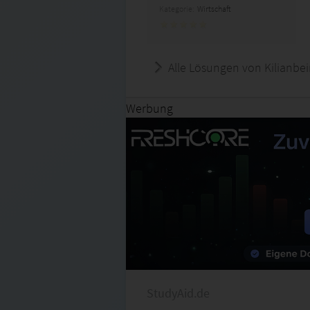
Kategorie:
Wirtschaft
Alle Lösungen von Kilianbe
Werbung
StudyAid.de