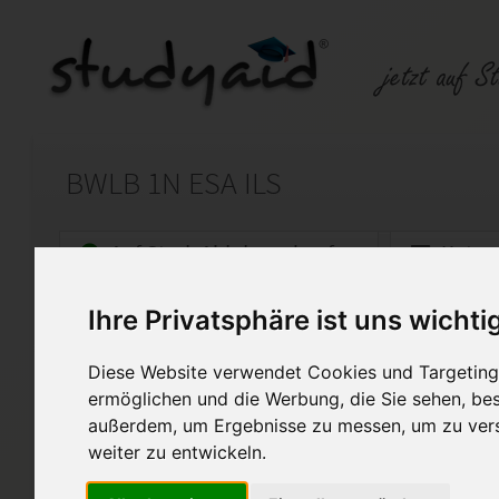
BWLB 1N ESA ILS
Auf StudyAid.de verkaufen
Kateg
Ihre Privatsphäre ist uns wichti
Startseite
Wirtschaft
Diese Website verwendet Cookies und Targeting 
Grundlagen Betriebswirtscha
ermöglichen und die Werbung, die Sie sehen, bes
außerdem, um Ergebnisse zu messen, um zu ver
BWLB 1N - XX1 - A09
Ich biete meine ESA als Muste
weiter zu entwickeln.
Note: 1