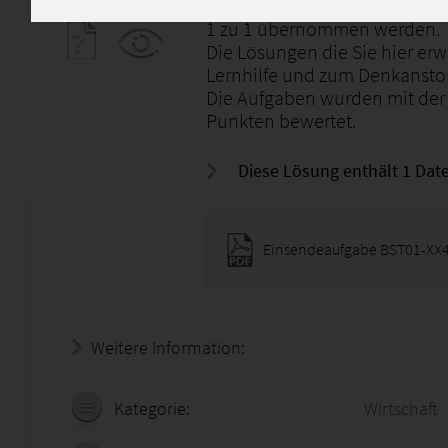
Die Aufgaben wurden von mir 
1 zu 1 übernommen werden.
Die Lösungen die Sie hier erw
Lernhilfe und zum Denkansto
Die Aufgaben wurden mit der 
Punkten bewertet.
Diese Lösung enthält 1 Date
Einsendeaufgabe BST01-XX4
Weitere Information:
22.07.2026 - 05:22:29
Kategorie:
Wirtschaft