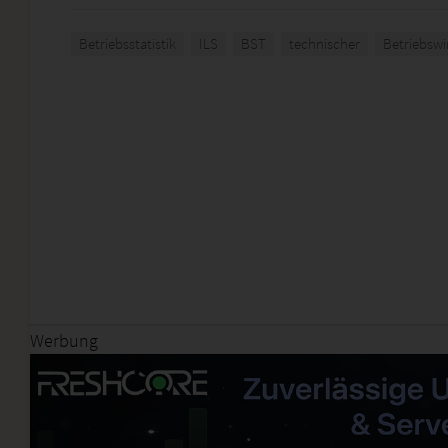
Betriebsstatistik
ILS
BST
technischer
Betriebswi
Werbung