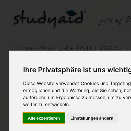
Einsendeaufgabe BST01-XX4-A21
Auf StudyAid.de verkaufen
Kateg
Ihre Privatsphäre ist uns wichti
Diese Website verwendet Cookies und Targeting 
Startseite
Wirtschaft
ermöglichen und die Werbung, die Sie sehen, bes
außerdem, um Ergebnisse zu messen, um zu ver
Betriebsstatistik 1
weiter zu entwickeln.
Ich verkaufe hier meine Lös
Alle akzeptieren
Einstellungen ändern
BST02-XX4-A21 zum geprüften 
Februar 2021 begonnen habe