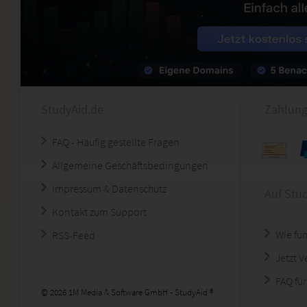
StudyAid.de
Zahlung
FAQ - Häufig gestellte Fragen
Allgemeine Geschäftsbedingungen
Impressum & Datenschutz
Auf Stu
Kontakt zum Support
Wie fun
RSS-Feed
Jetzt 
FAQ für
© 2026 1M Media & Software GmbH - StudyAid ®