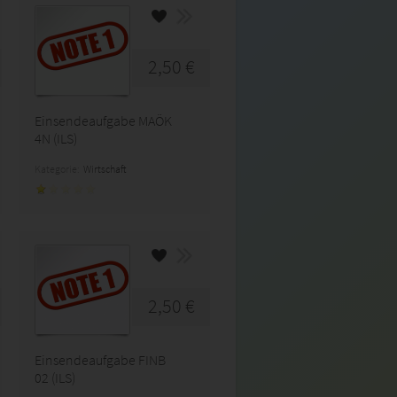
2,50 €
Einsendeaufgabe MAÖK
4N (ILS)
Kategorie:
Wirtschaft
2,50 €
Einsendeaufgabe FINB
02 (ILS)