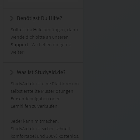
Benötigst Du Hilfe?
Solltest du Hilfe benötigen, dann
wende dich bitte an unseren
Support
. Wir helfen dir gerne
weiter!
Was ist StudyAid.de?
StudyAid.de ist eine Plattform um
selbst erstellte Musterlösungen,
Einsendeaufgaben oder
Lernhilfen zu verkaufen.
Jeder kann mitmachen.
StudyAid.de ist sicher, schnell,
komfortabel und 100% kostenlos.