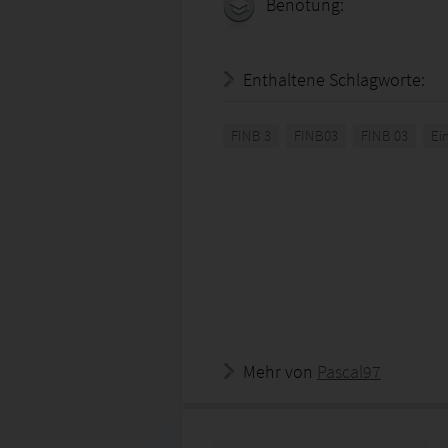
Benotung:
Enthaltene Schlagworte:
FINB 3
FINB03
FINB 03
Ei
Mehr von
Pascal97