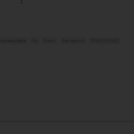
1
nsendeaufgabe
Ils
Note 1
Betriebswirt
FINB 3-XX1-A11