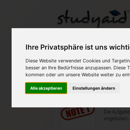
Einsendeaufgabe FIN
Ihre Privatsphäre ist uns wicht
Diese Website verwendet Cookies und Targeting
Auf StudyAid.de verkau
besser an Ihre Bedürfnisse anzupassen. Diese
kommen oder um unsere Website weiter zu ent
Startseite
Wirtschaft
Alle akzeptieren
Einstellungen ändern
Note 1,3
Die Aufgabe
angeboten, 