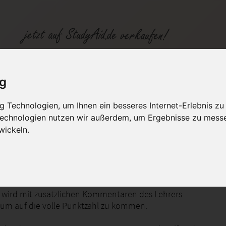
B03 (ILS)
ig
 Technologien, um Ihnen ein besseres Internet-Erlebnis zu
fen
Kategorien
Studiengänge / Lehr
 Technologien nutzen wir außerdem, um Ergebnisse zu mess
wickeln.
0 (93 von 100 Punkten)
 wird mit zusätzlichen Kommentaren des Lehrers
um auf die volle Punktzahl zu kommen.