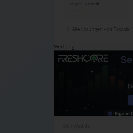
Kategorie:
Wirtschaft
Alle Lösungen von Pascal97
Werbung
StudyAid.de