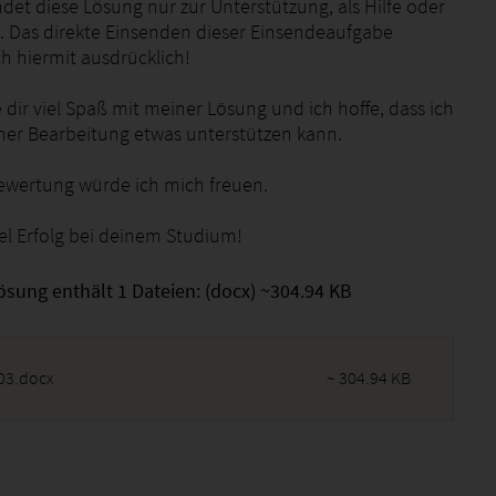
det diese Lösung nur zur Unterstützung, als Hilfe oder
 Das direkte Einsenden dieser Einsendeaufgabe
h hiermit ausdrücklich!
dir viel Spaß mit meiner Lösung und ich hoffe, dass ich
iner Bearbeitung etwas unterstützen kann.
ewertung würde ich mich freuen.
iel Erfolg bei deinem Studium!
ösung enthält 1 Dateien: (docx) ~304.94 KB
03.docx
~ 304.94 KB
2026 - 16:06:59