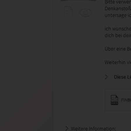
Bitte verwen
Denkanstoß.
untersage ic
ich wünsche 
dich bei de
Über eine B
Weiterhin v
Diese L
FINB
Weitere Information:
18.07.