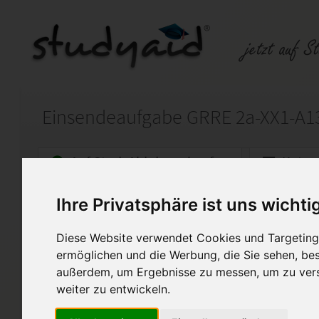
Einsendeaufgabe GRRE 2a-XX1-A1
Auf StudyAid.de verkaufen
Kateg
Ihre Privatsphäre ist uns wichti
Startseite
Wirtschaft
Diese Website verwendet Cookies und Targeting 
BGB-Schuldrecht - Teil 1
ermöglichen und die Werbung, die Sie sehen, bes
außerdem, um Ergebnisse zu messen, um zu ver
Ich verkaufe hier die Lösung
2a.
weiter zu entwickeln.
Die komplette Heftbezeichnu