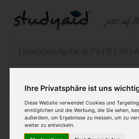
Einsendeaufgabe Ils Päd B 1-XX1-
Auf StudyAid.de verkaufen
Kateg
Ihre Privatsphäre ist uns wichti
Startseite
Wirtschaft
Diese Website verwendet Cookies und Targeting 
Grundfragen der Berufsbild
ermöglichen und die Werbung, die Sie sehen, bes
außerdem, um Ergebnisse zu messen, um zu ver
Die Arbeit wurde mit einer 1,0 be
weiter zu entwickeln.
Diese Lösung enthält 1 Date