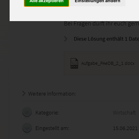
Alle akzeptieren
Einstellungen ändern
Bitte nicht kopieren, soll euc
Unterstützung und Orientieru
Bei Fragen dürft ihr euch ger
Diese Lösung enthält 1 Date
Aufgabe_PAeDB_2_1.docx
Weitere Information:
19.07.2026 - 17:47:52
Kategorie:
Wirtschaft
Eingestellt am:
15.06.2021