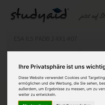
ESA ILS PÄDB 2-XX1-K07
Auf StudyAid.de verkaufen
Kateg
Ihre Privatsphäre ist uns wichti
Startseite
Wirtschaft
Diese Website verwendet Cookies und Targeting 
Rechtsgrundlagen
ermöglichen und die Werbung, die Sie sehen, bes
außerdem, um Ergebnisse zu messen, um zu ver
Benotung: 1,0 / 100 von 100 
weiter zu entwickeln.
inklusive Korrektur des Fernl
Einsendeaufgabe wurde im Mai 