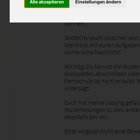
Alle akzeptieren
Einstellungen ändern
Die Einsendeaufgaben sollte
wie ILS, SGD etc. identisch s
können.
Solltet ihr euch unsicher sei
identisch mit euren Aufgaben 
vorher eine Nachricht.
Wichtig! Du kannst die Muster
Komplettes abschreiben oder 
Fernschule ist nicht erlaubt.
untersagt.
Euch hat meine Lösung gefall
Musterlösungen zu den ande
ebenfalls bei mir.
Bitte vergesst nicht eine Be