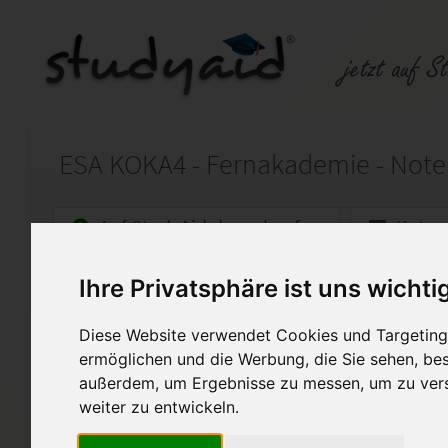
Auf StudyAid.de verkaufen
Kateg
Ihre Privatsphäre ist uns wichti
Startseite
Wirtschaft
Diese Website verwendet Cookies und Targeting 
Kostenträger / Stückkosten
ermöglichen und die Werbung, die Sie sehen, bes
Die Einsendeaufgabe wurde mi
außerdem, um Ergebnisse zu messen, um zu ver
bewertet.
weiter zu entwickeln.
Kommentare der Lehrkraft wu