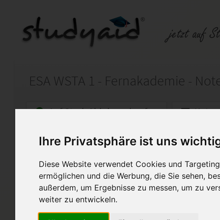
ESA WSTA 1 - Fernakademie - Note
Auf StudyAid.de verkaufen
Kateg
Ihre Privatsphäre ist uns wichti
Startseite
Wirtschaft
Diese Website verwendet Cookies und Targeting 
Wirtschaftsstatistik 1
ermöglichen und die Werbung, die Sie sehen, bes
außerdem, um Ergebnisse zu messen, um zu ver
Die Einsendeaufgabe WSTA1 w
Inklusive Korrekturnotizen de
weiter zu entwickeln.