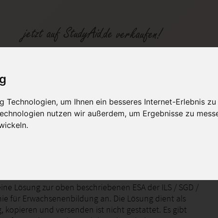
ig
 Technologien, um Ihnen ein besseres Internet-Erlebnis zu
fen
Kategorien
Studiengänge / Lehr
 Technologien nutzen wir außerdem, um Ergebnisse zu mess
wickeln.
stechniken und Führungsinstrumente
eine Lösung zur oben beschriebenen ESA der ILS / SGD /
e für Erwachsenenbildung an. Die Lösung dient als
g, kopieren und versenden ist nicht gestattet. Es gibt