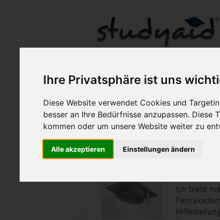
FUM05
Ihre Privatsphäre ist uns wicht
Diese Website verwendet Cookies und Targeting
Auf StudyAid.de verkau
besser an Ihre Bedürfnisse anzupassen. Diese
kommen oder um unsere Website weiter zu ent
Startseite
Wirtschaft
Alle akzeptieren
Einstellungen ändern
Führung
Ich biete m
Fernakademi
Hilfestellun