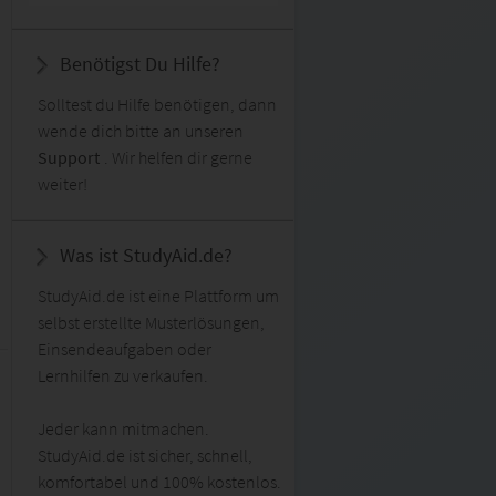
Benötigst Du Hilfe?
Solltest du Hilfe benötigen, dann
wende dich bitte an unseren
Support
. Wir helfen dir gerne
weiter!
Was ist StudyAid.de?
StudyAid.de ist eine Plattform um
selbst erstellte Musterlösungen,
Einsendeaufgaben oder
Lernhilfen zu verkaufen.
Jeder kann mitmachen.
StudyAid.de ist sicher, schnell,
komfortabel und 100% kostenlos.