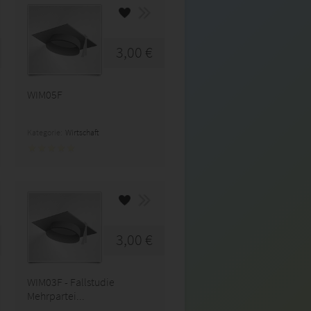
3,00 €
WIM05F
Kategorie:
Wirtschaft
3,00 €
WIM03F - Fallstudie
Mehrpartei...