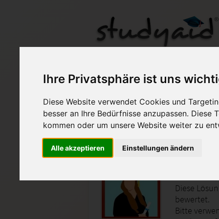
GRRE1: BGB-Grundl
Ihre Privatsphäre ist uns wicht
Diese Website verwendet Cookies und Targeting
Auf StudyAid.de verkau
besser an Ihre Bedürfnisse anzupassen. Diese
kommen oder um unsere Website weiter zu ent
Startseite
Wirtschaft
Alle akzeptieren
Einstellungen ändern
BGB-Gru
Diese Lösun
bewertet.
Bitte verwen