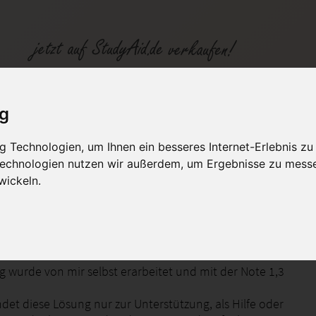
agen
ig
 Technologien, um Ihnen ein besseres Internet-Erlebnis zu
fen
Kategorien
Studiengänge / Lehr
 Technologien nutzen wir außerdem, um Ergebnisse zu mess
wickeln.
ndlagen
g wurde von mir selbst erarbeitet und mit der Note 1,3
det diese Lösung nur zur Unterstützung, als Hilfe oder