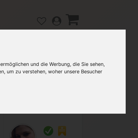
 ermöglichen und die Werbung, die Sie sehen,
gänge
Hilfe / FAQ
en, um zu verstehen, woher unsere Besucher
4,00 €
Verkäufer:
AuDii_GiiRLii