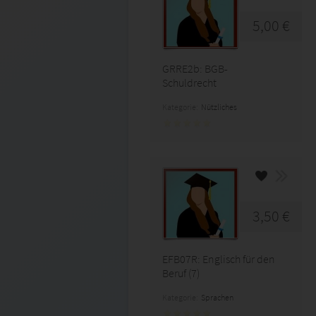
5,00 €
GRRE2b: BGB-
Schuldrecht
Kategorie:
Nützliches
3,50 €
EFB07R: Englisch für den
Beruf (7)
Kategorie:
Sprachen