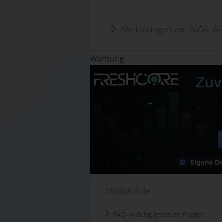
Alle Lösungen von AuDii_Gii
Werbung
StudyAid.de
FAQ - Häufig gestellte Fragen