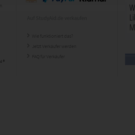
en
Auf StudyAid.de verkaufen
Wie funktioniert das?
Jetzt Verkäufer werden
FAQ für Verkäufer
d ®