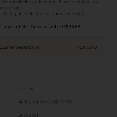
 Das direkte Einsenden dieser Einsendeaufgabe ist
h untersagt.
, Weitergabe oder Verkauf sind nicht erlaubt.
ösung enthält 1 Dateien: (pdf) ~135.58 KB
1.Einsendeaufgabe.pdf
~ 135.58 KB
2026 - 15:29:58
Wirtschaft
24.05.2021 von
AuDii_GiiRLii
14.09.2021