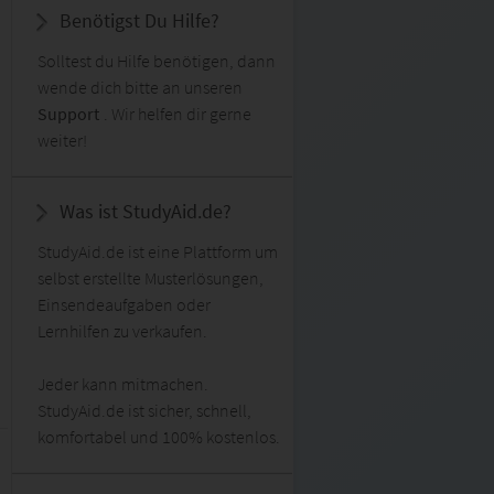
Benötigst Du Hilfe?
Solltest du Hilfe benötigen, dann
wende dich bitte an unseren
Support
. Wir helfen dir gerne
weiter!
Was ist StudyAid.de?
StudyAid.de ist eine Plattform um
selbst erstellte Musterlösungen,
Einsendeaufgaben oder
Lernhilfen zu verkaufen.
Jeder kann mitmachen.
StudyAid.de ist sicher, schnell,
komfortabel und 100% kostenlos.