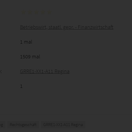
Betriebswirt, staatl. gepr. - Finanzwirtschaft
1 mal
1509 mal
:
GRRE1-XX1-A11 Regina
1
ng
Rechtsgeschäft
GRRE1-XX1-A11 Regina