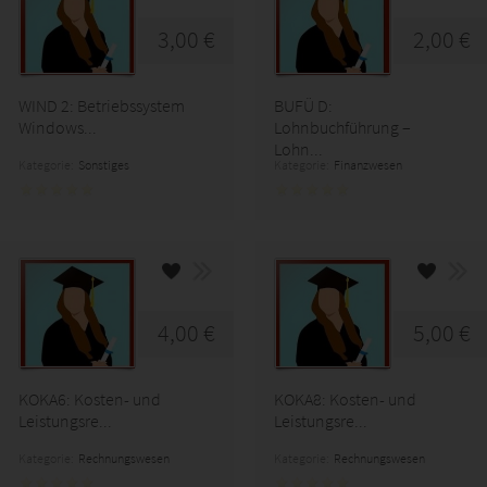
3,00 €
2,00 €
WIND 2: Betriebssystem
BUFÜ D:
Windows...
Lohnbuchführung –
Lohn...
Kategorie:
Sonstiges
Kategorie:
Finanzwesen
4,00 €
5,00 €
KOKA6: Kosten- und
KOKA8: Kosten- und
Leistungsre...
Leistungsre...
Kategorie:
Rechnungswesen
Kategorie:
Rechnungswesen