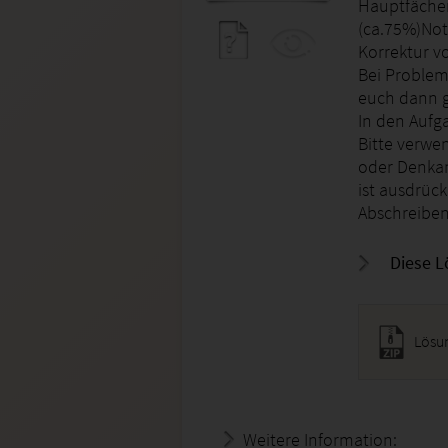
Hauptfächer
(ca.75%)Not
Korrektur vo
Bei Problem
euch dann g
In den Aufg
Bitte verwen
oder Denkan
ist ausdrück
Abschreiben
Diese L
Lösu
Weitere Information:
20.07.