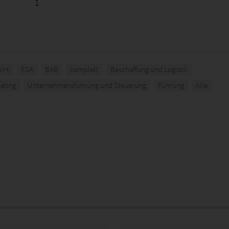
1
irt
ESA
BAB
komplett
Beschaffung und Logistik
eting
Unternehmensführung und Steuerung
Führung
Alle