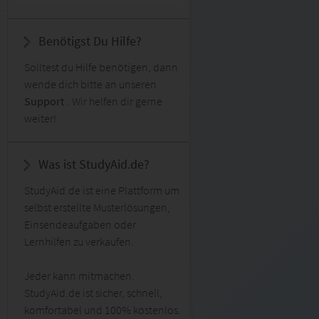
Benötigst Du Hilfe?
Solltest du Hilfe benötigen, dann
wende dich bitte an unseren
Support
. Wir helfen dir gerne
weiter!
Was ist StudyAid.de?
StudyAid.de ist eine Plattform um
selbst erstellte Musterlösungen,
Einsendeaufgaben oder
Lernhilfen zu verkaufen.
Jeder kann mitmachen.
StudyAid.de ist sicher, schnell,
komfortabel und 100% kostenlos.