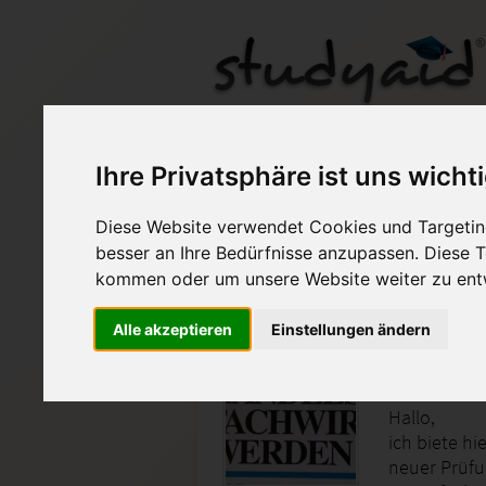
Ihre Privatsphäre ist uns wicht
Diese Website verwendet Cookies und Targeting
Auf StudyAid.de verkau
besser an Ihre Bedürfnisse anzupassen. Diese
kommen oder um unsere Website weiter zu ent
Startseite
Wirtschaft
Alle akzeptieren
Einstellungen ändern
Alle Hau
Hallo,
ich biete h
neuer Prüfu