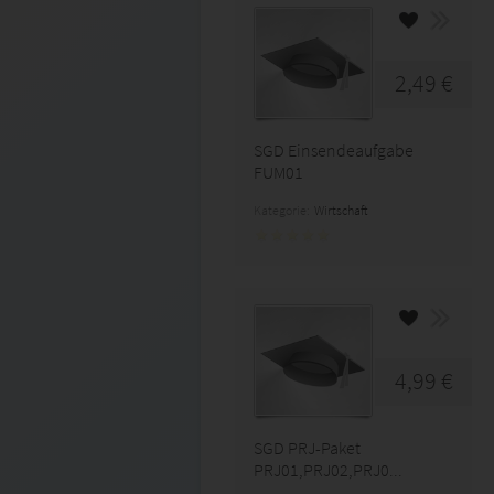
2,49 €
SGD Einsendeaufgabe
FUM01
Kategorie:
Wirtschaft
4,99 €
SGD PRJ-Paket
PRJ01,PRJ02,PRJ0...