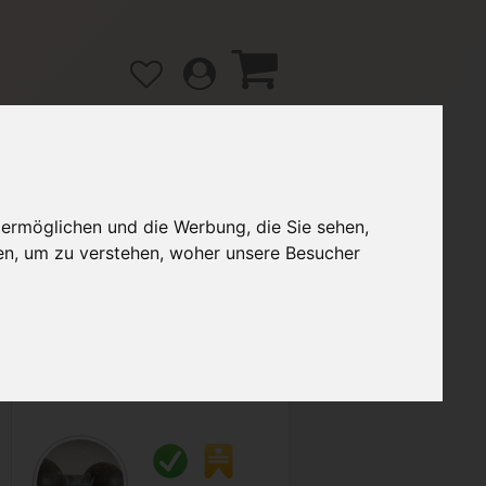
 ermöglichen und die Werbung, die Sie sehen,
gänge
Hilfe / FAQ
en, um zu verstehen, woher unsere Besucher
9,99 €
Verkäufer:
LarryGB