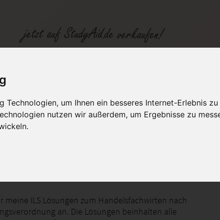
Handelsfachwirt Einsendeaufgaben alle ILS/SGD/IHK
ig
 Technologien, um Ihnen ein besseres Internet-Erlebnis zu
fen
Kategorien
Studiengänge / Lehr
 Technologien nutzen wir außerdem, um Ergebnisse zu mess
wickeln.
pt-Einsendeaufgaben und Vertriebssteuerung
ier meine ILS Lösungen zum Handelsfachwirten nach
ngsverordnung an. Die Lösungen beinhalten alle