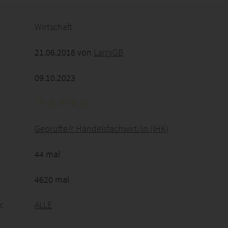
Wirtschaft
21.06.2018 von
LarryGB
09.10.2023
Geprüfte/r Handelsfachwirt/in (IHK)
44 mal
4620 mal
:
ALLE