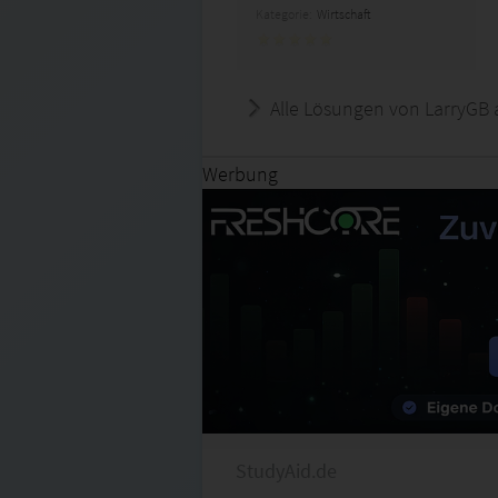
Kategorie:
Wirtschaft
Alle Lösungen von LarryGB 
Werbung
StudyAid.de