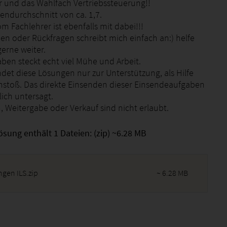
 und das Wahlfach Vertriebssteuerung!!
endurchschnitt von ca. 1,7.
m Fachlehrer ist ebenfalls mit dabei!!!
en oder Rückfragen schreibt mich einfach an:) helfe
erne weiter.
aben steckt echt viel Mühe und Arbeit.
det diese Lösungen nur zur Unterstützung, als Hilfe
stoß. Das direkte Einsenden dieser Einsendeaufgaben
lich untersagt.
, Weitergabe oder Verkauf sind nicht erlaubt.
ösung enthält 1 Dateien: (zip) ~6.28 MB
ngen ILS.zip
~ 6.28 MB
2026 - 06:58:53