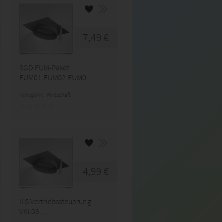
7,49 €
SGD FUM-Paket
FUM01,FUM02,FUM0...
Kategorie:
Wirtschaft
4,99 €
ILS Vertriebssteuerung
VKL03 ...