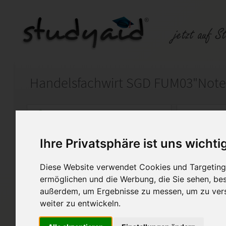
Handelsfachwirt SGD FUM03"Note 1
Auf StudyAid.de verkaufen
Kateg
Ihre Privatsphäre ist uns wichti
Startseite
Wirtschaft
Diese Website verwendet Cookies und Targeting 
FUM03 - FÜHRUNG UND KO
ermöglichen und die Werbung, die Sie sehen, bes
außerdem, um Ergebnisse zu messen, um zu ver
Das ist meine persönlich ein
weiter zu entwickeln.
mit der Benotung Note 1,0 (96
Fernlehrer