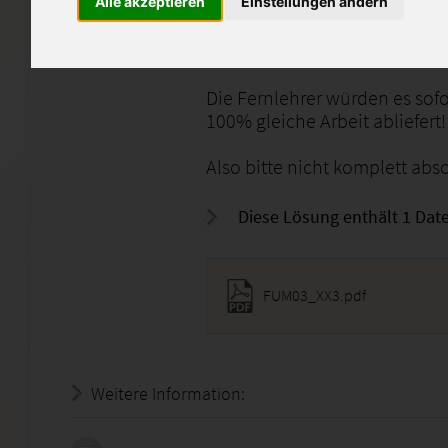
Alle akzeptieren
Einstellungen ändern
Diese Arbeit darf nicht 1:1 
nur als Denkanstoss dienen.
Die Fernlehrer würden es so
100% gleiche Arbeit abliefert!
Also bitte nicht komplett abs
Diese Lösung enthält 1 Date
FUM03_XX3.pdf
Weitere Information:
22.07.2026 - 04:28:14