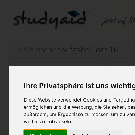
ILS Einsendeaufgabe Cont 1N
Auf StudyAid.de verkaufen
Kateg
Ihre Privatsphäre ist uns wichti
Startseite
Wirtschaft
Diese Website verwendet Cookies und Targeting 
Controlling
ermöglichen und die Werbung, die Sie sehen, bes
außerdem, um Ergebnisse zu messen, um zu ver
ich verkaufe hier eine Muste
weiter zu entwickeln.
CONT 1N (Cont 1/N / 0710 A02