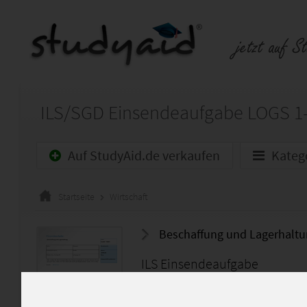
Auf StudyAid.de verkaufen
Kateg
Startseite
Wirtschaft
Beschaffung und Lagerhalt
ILS Einsendeaufgabe
inkl. Lehrerkommentaren