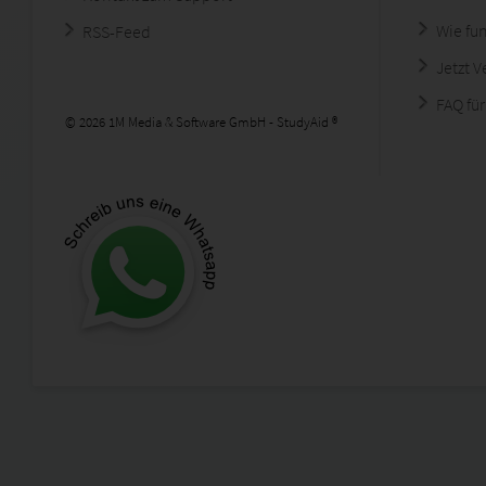
Wie fun
RSS-Feed
Jetzt 
FAQ für
© 2026 1M Media & Software GmbH - StudyAid ®