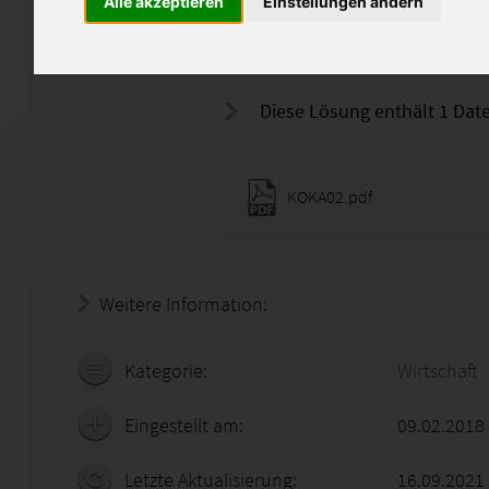
Alle akzeptieren
Einstellungen ändern
Die Musterlösung dient als Ler
Abschreiben oder Einreichen i
Diese Lösung enthält 1 Date
KOKA02.pdf
Weitere Information:
22.07.2026 - 01:14:13
Kategorie:
Wirtschaft
Eingestellt am:
09.02.2018
Letzte Aktualisierung:
16.09.2021