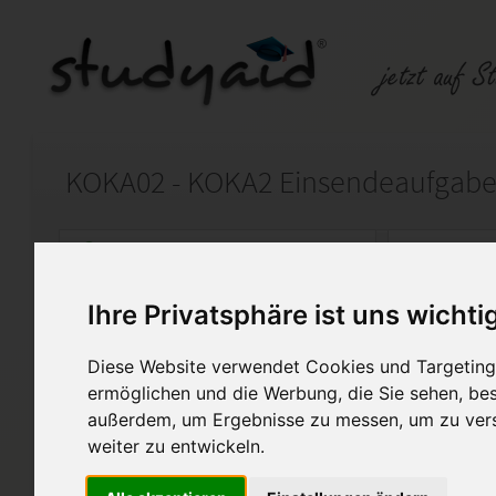
KOKA02 - KOKA2 Einsendeaufgab
Auf StudyAid.de verkaufen
Kateg
Ihre Privatsphäre ist uns wichti
Startseite
Wirtschaft
Diese Website verwendet Cookies und Targeting 
Kosten- und Leistungsrechnung 
ermöglichen und die Werbung, die Sie sehen, bes
außerdem, um Ergebnisse zu messen, um zu ver
Ich verkaufe hier die ESA KO
weiter zu entwickeln.
Die Einsendeaufgabe wurde m
Korrekturhinweise vermerkt.