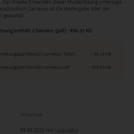
 Das direkte Einsenden dieser Musterlösung untersage
ausdrücklich. Genauso ist die Weitergabe oder der
t gestattet
ösung enthält 2 Dateien: (pdf) ~456.32 KB
Einsendeaufgabe KOKA02N korrektur Tabelle.pdf
~ 96.39 KB
endeaufgabe KOKA02N korrektur.pdf
~ 359.93 KB
2026 - 11:29:40
Wirtschaft
08.06.2021 von
LorenaBrg