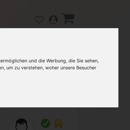
 ermöglichen und die Werbung, die Sie sehen,
gänge
Hilfe / FAQ
en, um zu verstehen, woher unsere Besucher
2,90 €
Verkäufer:
LorenaBrg