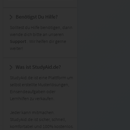
Benötigst Du Hilfe?
Solltest du Hilfe benötigen, dann
wende dich bitte an unseren
Support
. Wir helfen dir gerne
weiter!
Was ist StudyAid.de?
StudyAid.de ist eine Plattform um
selbst erstellte Musterlösungen,
Einsendeaufgaben oder
Lernhilfen zu verkaufen.
Jeder kann mitmachen.
StudyAid.de ist sicher, schnell,
komfortabel und 100% kostenlos.