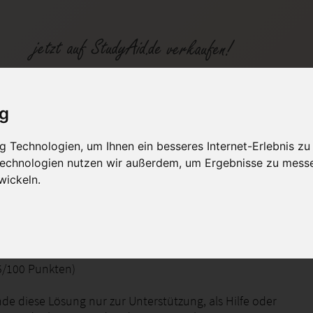
fgabe
ig
 Technologien, um Ihnen ein besseres Internet-Erlebnis zu
fen
Kategorien
Studiengänge / Lehr
 Technologien nutzen wir außerdem, um Ergebnisse zu mess
wickeln.
und Leistungsrechnung
,5/100 Punkten)
de diese Lösung nur zur Unterstützung, als Hilfe oder