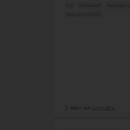
ILS
Betriebswirt
Personalwirt
KOKA 2N-XX1-N011
Mehr von
LorenaBrg