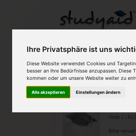
KOKA2N Einsendeau
Ihre Privatsphäre ist uns wicht
Diese Website verwendet Cookies und Targeting
Auf StudyAid.de verkau
besser an Ihre Bedürfnisse anzupassen. Diese
kommen oder um unsere Website weiter zu ent
Startseite
Wirtschaft
Alle akzeptieren
Einstellungen ändern
Kosten 
Note 1 ( 92
Bitte verwen