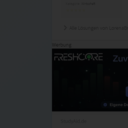
Kategorie:
Wirtschaft
Alle Lösungen von LorenaB
Werbung
StudyAid.de