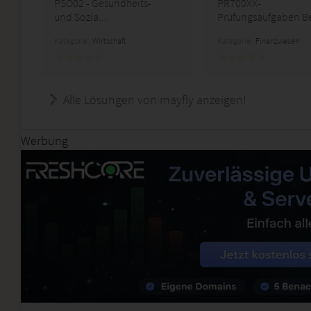
PSO02 - Gesundheits-
PR700XX-
und Sozia...
Prüfungsaufgaben Bet
Kategorie:
Wirtschaft
Kategorie:
Finanzwesen
Alle Lösungen von mayfly anzeigen!
Werbung