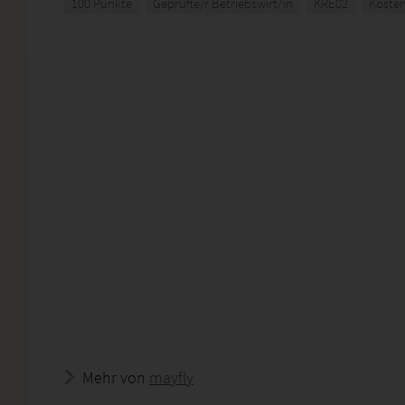
100 Punkte
Geprüfte/r Betriebswirt/in
KRE02
Koste
Mehr von
mayfly