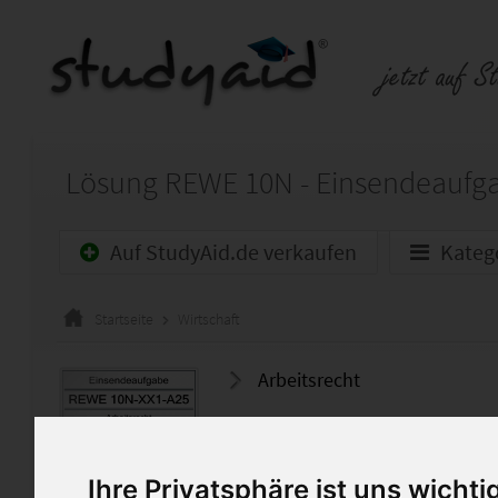
Auf StudyAid.de verkaufen
Kateg
Startseite
Wirtschaft
Arbeitsrecht
Nach meinem Masterstudium (
habe ich als Vorbereitung zu
gepr. Immobilienmakler ILS i
Ihre Privatsphäre ist uns wichti