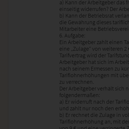
a) Kann der Arbeitgeber das f
einseitig widerrufen? Der Arbe
b) Kann der Betriebsrat verla
die Gewährung dieses tariflic
Mitarbeiter eine Betriebsver
6. Aufgabe:
Ein Arbeitgeber zahlt einen T
eine „Zulage“ von weiteren 2
Tarifvertrag wird der Tarifstu
Arbeitgeber hat sich im Arbei
nach seinem Ermessen zu kür
Tariflohnerhöhungen mit über
zu verrechnen.
Der Arbeitgeber verhält sich
folgendermaßen:
a) Er widerruft nach der Tari
und zahlt nur noch den erhöht
b) Er rechnet die Zulage in vo
Tariflohnerhöhung an, mit der
von 9 € und eine verringerte 