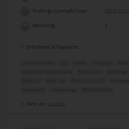
Prüfungs-/Lernheft-Code:
REWE 10-X
Benotung:
2
Enthaltene Schlagworte:
Immobilienmakler
ILS
Makler
Immobilien
Real E
Geprüfter Immobilienmakler
Fernstudium
Fernlehrgan
REWE10N
REWE 10N
REWE 10N-XX1-A25
Praxiswiss
Arbeitsrecht
Arbeitsvertrag
REWE 10-XX1-A25
Mehr von
Justdoit