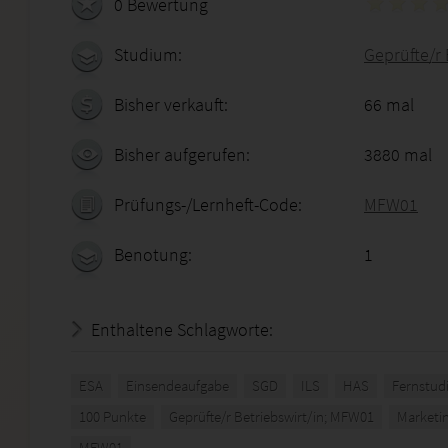
0 Bewertung
Studium:
Geprüfte/r 
Bisher verkauft:
66 mal
Bisher aufgerufen:
3880 mal
Prüfungs-/Lernheft-Code:
MFW01
Benotung:
1
Enthaltene Schlagworte:
ESA
Einsendeaufgabe
SGD
ILS
HAS
Fernstud
100 Punkte
Geprüfte/r Betriebswirt/in; MFW01
Marketi
MFW01