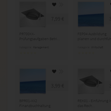
7,99 €
PR700XX-
FEP04 Ausbildung
Prüfungsaufgaben Betri...
planen und durchfü
Kategorie:
Management
Kategorie:
Wirtschaft
3,99 €
BPR01-XX2
REK01 - Einführung i
Finanzbuchhaltung
das Rech...