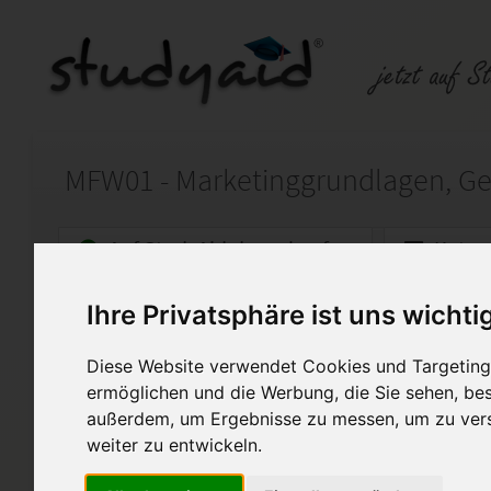
Auf StudyAid.de verkaufen
Kateg
Ihre Privatsphäre ist uns wichti
Startseite
Wirtschaft
Diese Website verwendet Cookies und Targeting 
Note 1 - 100 Punkte
ermöglichen und die Werbung, die Sie sehen, bes
außerdem, um Ergebnisse zu messen, um zu ver
Ich biete hier meine selbst er
genannte ESA an. Diese Arbei
weiter zu entwickeln.
bewertet. Bitte verwenden Si