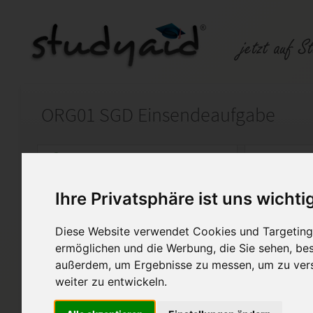
ORG01 SGD Einsendeaufgabe
Auf StudyAid.de verkaufen
Kateg
Ihre Privatsphäre ist uns wichti
Startseite
Wirtschaft
Diese Website verwendet Cookies und Targeting 
Organisation - Grundlagen
ermöglichen und die Werbung, die Sie sehen, bes
außerdem, um Ergebnisse zu messen, um zu ver
Vollständige Lösung mit Aufg
weiter zu entwickeln.
Feedbackbogen des Fernlehre