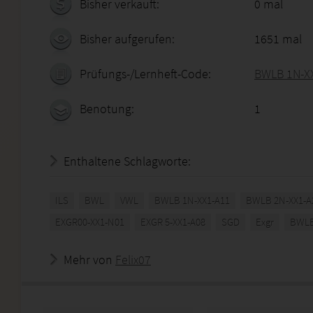
Bisher verkauft:
0 mal
Bisher aufgerufen:
1651 mal
Prüfungs-/Lernheft-Code:
BWLB 1N-X
Benotung:
1
Enthaltene Schlagworte:
ILS
BWL
VWL
BWLB 1N-XX1-A11
BWLB 2N-XX1-A
EXGR00-XX1-N01
EXGR 5-XX1-A08
SGD
Exgr
BWLB
Mehr von
Felix07