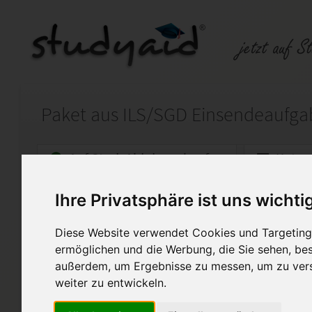
Auf StudyAid.de verkaufen
Kateg
Ihre Privatsphäre ist uns wichti
Startseite
Wirtschaft
Diese Website verwendet Cookies und Targeting 
Betriebswirtschaftslehre
ermöglichen und die Werbung, die Sie sehen, bes
außerdem, um Ergebnisse zu messen, um zu ver
Vergünstigtes Paket aus alle
Volks- und Betriebswirtschafts
weiter zu entwickeln.