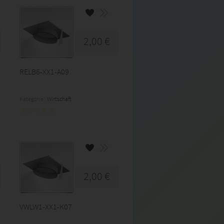
2,00 €
RELB6-XX1-A09
Kategorie:
Wirtschaft
2,00 €
VWLW1-XX1-K07