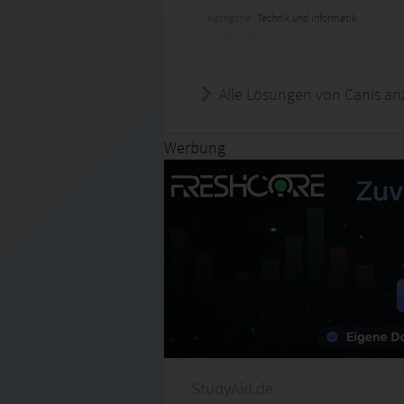
Kategorie:
Technik und Informatik
Alle Lösungen von Canis an
Werbung
StudyAid.de