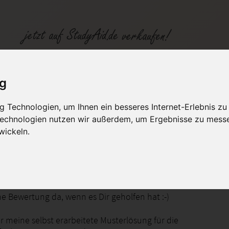
ig
 Technologien, um Ihnen ein besseres Internet-Erlebnis zu
fen
Kategorien
Studiengänge / Lehr
 Technologien nutzen wir außerdem, um Ergebnisse zu mess
wickeln.
ine Bewertung da, wenn es Dir geholfen hat :-)
er meine selbst erarbeitete Musterlösung für die