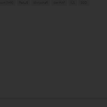
wirt (IHK)
PeAu9
Wirtschaft
der HAF
ILS
SGD