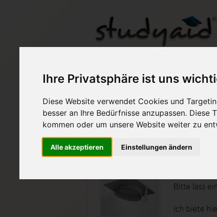
PeAu9-XX1-A04
Ihre Privatsphäre ist uns wicht
Diese Website verwendet Cookies und Targeting
Auf StudyAid.de verkau
besser an Ihre Bedürfnisse anzupassen. Diese
kommen oder um unsere Website weiter zu ent
Startseite
Wirtschaft
Alle akzeptieren
Einstellungen ändern
Note 1
Bitte lass e
Ich biete hi