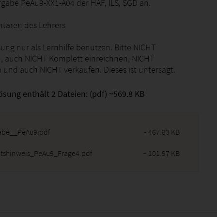
gabe PeAu9-XX1-A04 der HAF, ILS, SGD an.
taren des Lehrers
sung nur als Lernhilfe benutzen. Bitte NICHT
, auch NICHT Komplett einreichnen, NICHT
 und auch NICHT verkaufen. Dieses ist untersagt.
ösung enthält 2 Dateien: (pdf) ~569.8 KB
abe__PeAu9.pdf
~ 467.83 KB
itshinweis_PeAu9_Frage4.pdf
~ 101.97 KB
2026 - 10:35:00