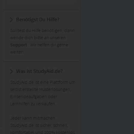
Benötigst Du Hilfe?
Solltest du Hilfe benötigen, dann
wende dich bitte an unseren
Support
. Wir helfen dir gerne
weiter!
Was ist StudyAid.de?
StudyAid.de ist eine Plattform um
selbst erstellte Musterlösungen,
Einsendeaufgaben oder
Lernhilfen zu verkaufen.
Jeder kann mitmachen.
StudyAid.de ist sicher, schnell,
komfortabel und 100% kostenlos.