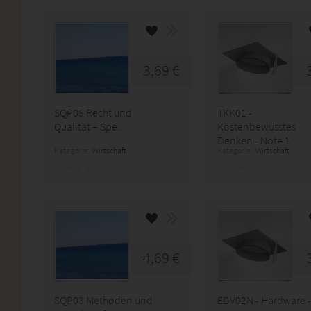
3,69 €
SQP05 Recht und
TKK01 -
Qualität – Spe...
Kostenbewusstes
Denken - Note 1
Kategorie:
Wirtschaft
Kategorie:
Wirtschaft
4,69 €
SQP03 Methoden und
EDV02N - Hardware -