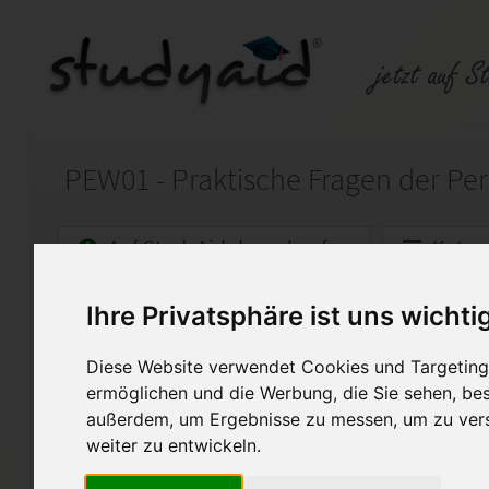
Auf StudyAid.de verkaufen
Kateg
Ihre Privatsphäre ist uns wichti
Startseite
Wirtschaft
Diese Website verwendet Cookies und Targeting 
Note 1 - 100 Punkte - inkl.
ermöglichen und die Werbung, die Sie sehen, bes
Ich biete hier meine selbst er
außerdem, um Ergebnisse zu messen, um zu ver
genannte ESA an. Diese Arbei
weiter zu entwickeln.
bewertet. Bitte verwenden Si