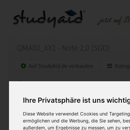
QMA02_XX1 - Note 2,0 (SGD)
Auf StudyAid.de verkaufen
Kateg
Startseite
Wirtschaft
Qualitätsmanagement - Prüf
Ihre Privatsphäre ist uns wichti
Lösungen zu dem Arbeitsheft
Diese Website verwendet Cookies und Targeting 
ermöglichen und die Werbung, die Sie sehen, bes
Sie ist mit Note 2,0 bewertet
außerdem, um Ergebnisse zu messen, um zu ver