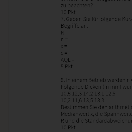
zu beachten?
10 Pkt.
7. Geben Sie für folgende Ku
Begriffe an:
N =
n =
x =
c =
AQL =
5 Pkt.
8. In einem Betrieb werden n
Folgende Dicken (in mm) wurd
10,8 12,3 14,2 13,1 12,5
10,2 11,6 13,5 13,8
Bestimmen Sie den arithmetis
Medianwert x, die Spannweit
R und die Standardabweichun
10 Pkt.