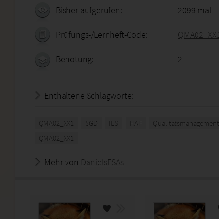
Bisher aufgerufen:
2099 mal
Prüfungs-/Lernheft-Code:
QMA02_XX
Benotung:
2
Enthaltene Schlagworte:
QMA02_XX1
SGD
ILS
HAF
Qualitätsmanagement 
QMA02_XX1
Mehr von
DanielsESAs