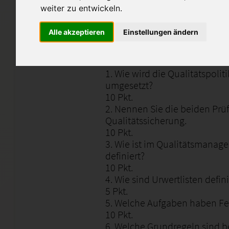
weiter zu entwickeln.
Bitte nur als Lernhilfe, bzw. I
abschreiben ;)
Alle akzeptieren
Einstellungen ändern
Die komplette Aufgabenstellun
1. Wie wird die Qualitätspoli
umgesetzt?
10 Pkt.
2. Nennen Sie die beiden Pr
Qualitätssicherung.
10 Pkt.
3. Wie ist im Qualitätsmanage
definiert?
10 Pkt.
4. Wie sind Urwertlisten defini
5 Pkt.
5. Welche Aufgaben haben Fe
10 Pkt.
6. Welche Grundregeln sind 