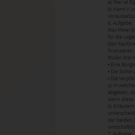
a) Wer ist 
b) Kann V v
Voraussetz
6. Aufgabe:
Max Meier b
für die Lag
Den Kaufpre
finanzieren.
Müller drei 
• Eine Bürgs
• Die Siche
• Die Verpf
a) In welch
abgeben, dam
wenn diese 
b) Erläuter
unterscheid
der beiden 
wirtschaftli
7. Aufgabe: