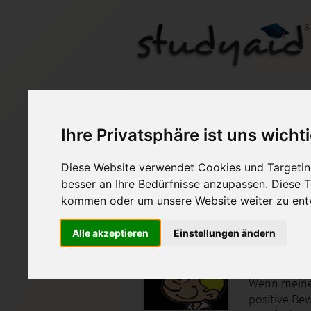
RWBQ3 - 100 Punkte
Ihre Privatsphäre ist uns wicht
Auf StudyAid.de verkau
Diese Website verwendet Cookies und Targeting
besser an Ihre Bedürfnisse anzupassen. Diese
Startseite
Wirtschaft
kommen oder um unsere Website weiter zu ent
Alle akzeptieren
Einstellungen ändern
Sachenrech
100 von 100 
Wenn meine 
positive Be