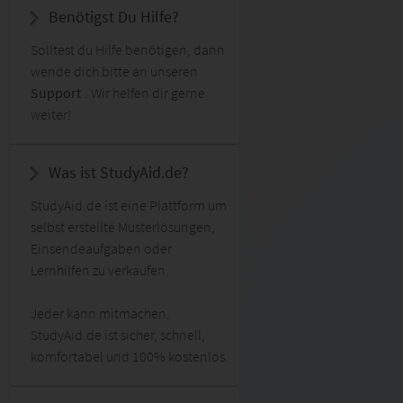
Benötigst Du Hilfe?
Solltest du Hilfe benötigen, dann
wende dich bitte an unseren
Support
. Wir helfen dir gerne
weiter!
Was ist StudyAid.de?
StudyAid.de ist eine Plattform um
selbst erstellte Musterlösungen,
Einsendeaufgaben oder
Lernhilfen zu verkaufen.
Jeder kann mitmachen.
StudyAid.de ist sicher, schnell,
komfortabel und 100% kostenlos.