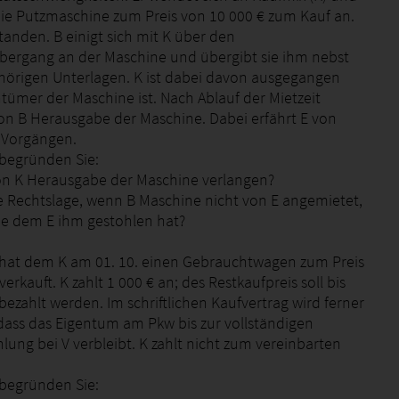
die Putzmaschine zum Preis von 10 000 € zum Kauf an.
standen. B einigt sich mit K über den
ergang an der Maschine und übergibt sie ihm nebst
örigen Unterlagen. K ist dabei davon ausgegangen
tümer der Maschine ist. Nach Ablauf der Mietzeit
von B Herausgabe der Maschine. Dabei erfährt E von
 Vorgängen.
begründen Sie:
on K Herausgabe der Maschine verlangen?
die Rechtslage, wenn B Maschine nicht von E angemietet,
ie dem E ihm gestohlen hat?
 hat dem K am 01. 10. einen Gebrauchtwagen zum Preis
verkauft. K zahlt 1 000 € an; des Restkaufpreis soll bis
bezahlt werden. Im schriftlichen Kaufvertrag wird ferner
 dass das Eigentum am Pkw bis zur vollständigen
lung bei V verbleibt. K zahlt nicht zum vereinbarten
begründen Sie: