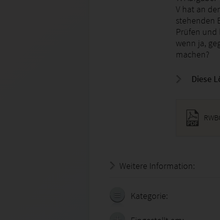
V hat an de
stehenden B
Prüfen und 
wenn ja, ge
machen?
Diese L
RWBQ
Weitere Information:
19.07.
Kategorie: