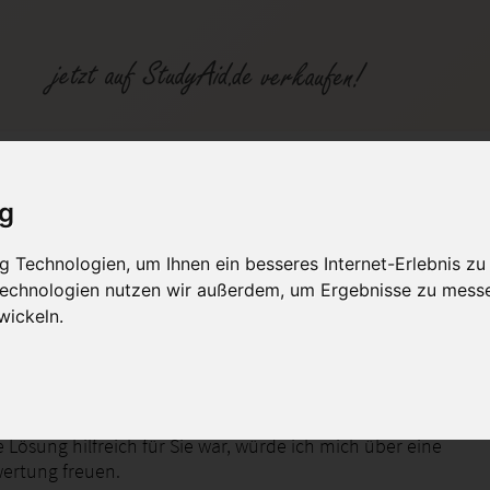
ig
fen
Kategorien
Studiengänge / Lehr
 Technologien, um Ihnen ein besseres Internet-Erlebnis zu
 Technologien nutzen wir außerdem, um Ergebnisse zu mess
wickeln.
t, Finanzierungssicherheiten, Prozess- und Insolvenzrecht
Punkten. Bitte nur als Lernhilfe nutzen.
Lösung hilfreich für Sie war, würde ich mich über eine
wertung freuen.