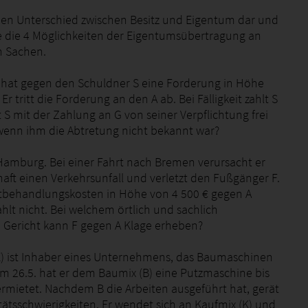
 den Unterschied zwischen Besitz und Eigentum dar und
ie die 4 Möglichkeiten der Eigentumsübertragung an
n Sachen.
 hat gegen den Schuldner S eine Forderung in Höhe
 Er tritt die Forderung an den A ab. Bei Fälligkeit zahlt S
t S mit der Zahlung an G von seiner Verpflichtung frei
enn ihm die Abtretung nicht bekannt war?
Hamburg. Bei einer Fahrt nach Bremen verursacht er
haft einen Verkehrsunfall und verletzt den Fußgänger F.
tbehandlungskosten in Höhe von 4 500 € gegen A
ahlt nicht. Bei welchem örtlich und sachlich
 Gericht kann F gegen A Klage erheben?
(E) ist Inhaber eines Unternehmens, das Baumaschinen
Am 26.5. hat er dem Baumix (B) eine Putzmaschine bis
ermietet. Nachdem B die Arbeiten ausgeführt hat, gerät
itätsschwierigkeiten. Er wendet sich an Kaufmix (K) und