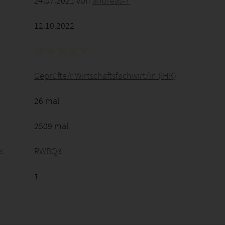
24.07.2021 von
andreas-7
12.10.2022
Geprüfte/r Wirtschaftsfachwirt/in (IHK)
26 mal
2509 mal
:
RWBQ3
1