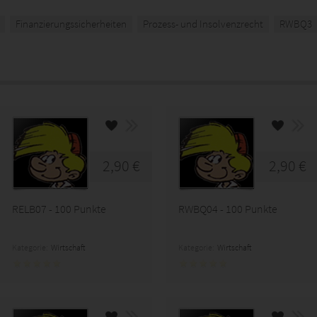
Finanzierungssicherheiten
Prozess- und Insolvenzrecht
RWBQ3
2,90 €
2,90 €
RELB07 - 100 Punkte
RWBQ04 - 100 Punkte
Kategorie:
Wirtschaft
Kategorie:
Wirtschaft