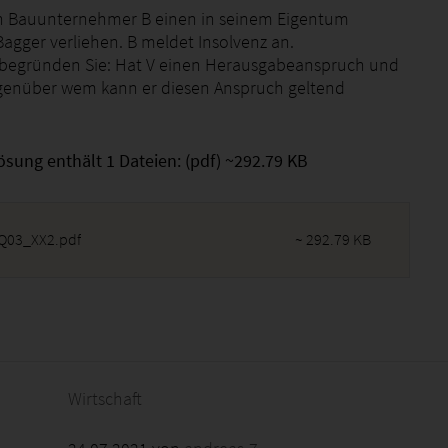
n Bauunternehmer B einen in seinem Eigentum
agger verliehen. B meldet Insolvenz an.
begründen Sie: Hat V einen Herausgabeanspruch und
genüber wem kann er diesen Anspruch geltend
ösung enthält 1 Dateien: (pdf) ~292.79 KB
03_XX2.pdf
~ 292.79 KB
2026 - 03:36:11
Wirtschaft