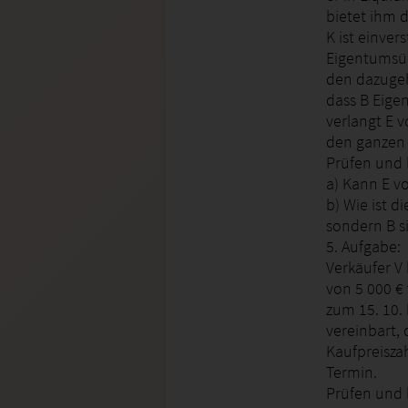
bietet ihm 
K ist einver
Eigentumsüb
den dazugeh
dass B Eigen
verlangt E 
den ganzen
Prüfen und 
a) Kann E v
b) Wie ist 
sondern B s
5. Aufgabe:
Verkäufer V
von 5 000 € 
zum 15. 10. 
vereinbart,
Kaufpreiszah
Termin.
Prüfen und 