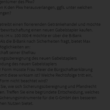
Eigentümer des Pkw?
on K den Pkw herausverlangen, ggfs. unter welchen
ungen?
etreibt einen florierenden Getränkehandel und möchte
erbewirtschaftung einen neuen Gabelstapler kaufen.
is i.H.v. 100 000 € möchte er über die B-Bank
 Als die B-Bank nach Sicherheiten fragt, bietet Max
Möglichkeiten an:
chaft seiner Ehefrau
rungsübereignung des neuen Gabelstaplers
ändung des neuen Gabelstaplers
er Form müsste Frau Meier die Bürgschaftserklärung
it diese wirksam ist? Welche Rechtsfolge tritt ein,
Form nicht beachtet wird?
n Sie, wie sich Sicherungsübereignung und Pfandrecht
en. Treffen Sie eine begründete Entscheidung, welches
Sicherungsinstrumente für die G-GmbH den besseren
chen Nutzen bietet.