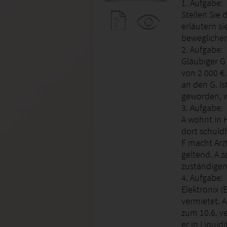
1. Aufgabe:
Stellen Sie
erläutern s
bewegliche
2. Aufgabe:
Gläubiger G
von 2 000 €.
an den G. Is
geworden, w
3. Aufgabe:
A wohnt in 
dort schuld
F macht Arz
geltend. A z
zuständigen
4. Aufgabe:
Elektronix 
vermietet. 
zum 10.6. v
er in Liquid