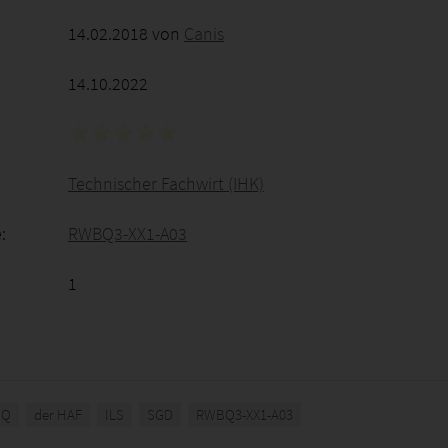
14.02.2018 von
Canis
14.10.2022
Technischer Fachwirt (IHK)
:
RWBQ3-XX1-A03
1
BQ
der HAF
ILS
SGD
RWBQ3-XX1-A03