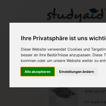
RWBQ3-XX1-A03
Ihre Privatsphäre ist uns wicht
Diese Website verwendet Cookies und Targeting
Auf StudyAid.de verkau
besser an Ihre Bedürfnisse anzupassen. Diese
kommen oder um unsere Website weiter zu ent
Startseite
Wirtschaft
Alle akzeptieren
Einstellungen ändern
NOTE 1
Bitte lass e
Ich biete hi