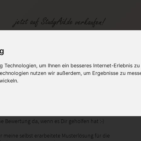
ig
 Technologien, um Ihnen ein besseres Internet-Erlebnis zu
fen
Kategorien
Studiengänge / Lehr
 Technologien nutzen wir außerdem, um Ergebnisse zu mess
wickeln.
ine Bewertung da, wenn es Dir geholfen hat :-)
er meine selbst erarbeitete Musterlösung für die