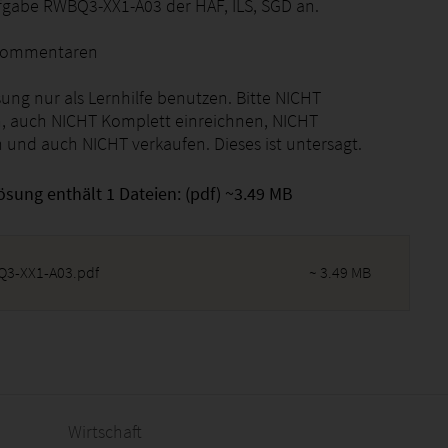
gabe RWBQ3-XX1-A03 der HAF, ILS, SGD an.
 Kommentaren
sung nur als Lernhilfe benutzen. Bitte NICHT
, auch NICHT Komplett einreichnen, NICHT
 und auch NICHT verkaufen. Dieses ist untersagt.
ösung enthält 1 Dateien: (pdf) ~3.49 MB
3-XX1-A03.pdf
~ 3.49 MB
2026 - 04:17:30
Wirtschaft