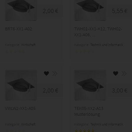
2,00 €
5,55 €
BRT6-XX1-A02
TWH01-XX1-K12, TWH02-
XX1-A06, ...
Kategorie:
Wirtschaft
Kategorie:
Technik und Informatik
2,00 €
3,00 €
VWLW2-XX1-A05
TEK05-XX2-A13
Musterlösung
Kategorie:
Wirtschaft
Kategorie:
Technik und Informatik