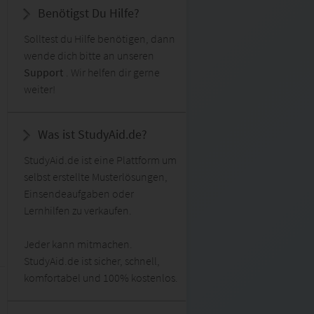
Benötigst Du Hilfe?
Solltest du Hilfe benötigen, dann
wende dich bitte an unseren
Support
. Wir helfen dir gerne
weiter!
Was ist StudyAid.de?
StudyAid.de ist eine Plattform um
selbst erstellte Musterlösungen,
Einsendeaufgaben oder
Lernhilfen zu verkaufen.
Jeder kann mitmachen.
StudyAid.de ist sicher, schnell,
komfortabel und 100% kostenlos.