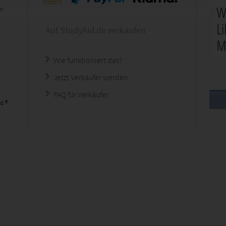
en
Auf StudyAid.de verkaufen
Wie funktioniert das?
Jetzt Verkäufer werden
FAQ für Verkäufer
d ®