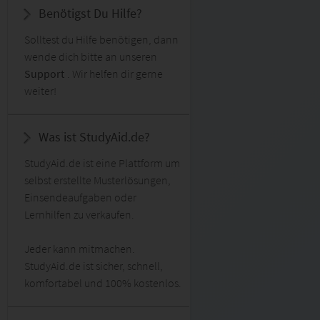
Benötigst Du Hilfe?
Solltest du Hilfe benötigen, dann
wende dich bitte an unseren
Support
. Wir helfen dir gerne
weiter!
Was ist StudyAid.de?
StudyAid.de ist eine Plattform um
selbst erstellte Musterlösungen,
Einsendeaufgaben oder
Lernhilfen zu verkaufen.
Jeder kann mitmachen.
StudyAid.de ist sicher, schnell,
komfortabel und 100% kostenlos.