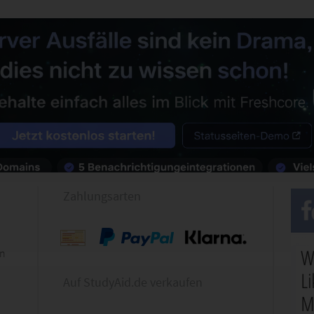
Zahlungsarten
en
Auf StudyAid.de verkaufen