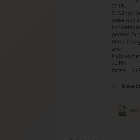
30 Pkt.
5. Wählen Si
diese kurz u
konkretes pr
persönlich 
Betrachtun
zwei
Maßnahmen p
20 Pkt.
insges. 100 
Diese L
FÜZU