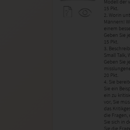
Modell der v
15 Pkt.
2. Worin un
Männern! Wi
einem bess
Geben Sie je
15 Pkt.
3. Beschrei
Small Talk,
Geben Sie je
misslungene
20 Pkt.
4. Sie berei
Sie ein Beisp
ein zu kriti
vor, Sie mü
das Kritikg
die Fragen, 
Sie sich in
Sie die Fra