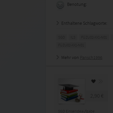
Benotung:
Enthaltene Schlagworte:
SGD
ILS
FÜZU02-XX1-N01
FÜZU02-XX1-N01
Mehr von
Pansch1996
2,90 €
SGD Einsendeaufgabe