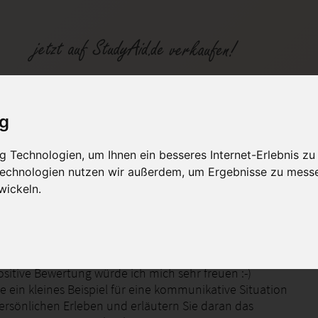
be FÜZU02
ig
 Technologien, um Ihnen ein besseres Internet-Erlebnis zu
fen
Kategorien
Studiengänge / Lehr
 Technologien nutzen wir außerdem, um Ergebnisse zu mess
wickeln.
XX1-N01
ositive Bewertung würde ich mich sehr freuen :-)
e ein kleines Beispiel für eine kommunikative Situation
ersönlichen Erleben und erläutern Sie daran das