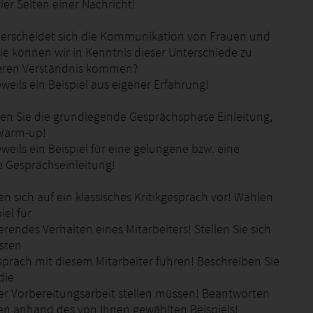
ier Seiten einer Nachricht!
terscheidet sich die Kommunikation von Frauen und
e können wir in Kenntnis dieser Unterschiede zu
eren Verständnis kommen?
weils ein Beispiel aus eigener Erfahrung!
ben Sie die grundlegende Gesprächsphase Einleitung,
 Warm-up!
weils ein Beispiel für eine gelungene bzw. eine
 Gesprächseinleitung!
ten sich auf ein klassisches Kritikgespräch vor! Wählen
iel für
sierendes Verhalten eines Mitarbeiters! Stellen Sie sich
ssten
espräch mit diesem Mitarbeiter führen! Beschreiben Sie
die
 der Vorbereitungsarbeit stellen müssen! Beantworten
gen anhand des von Ihnen gewählten Beispiels!