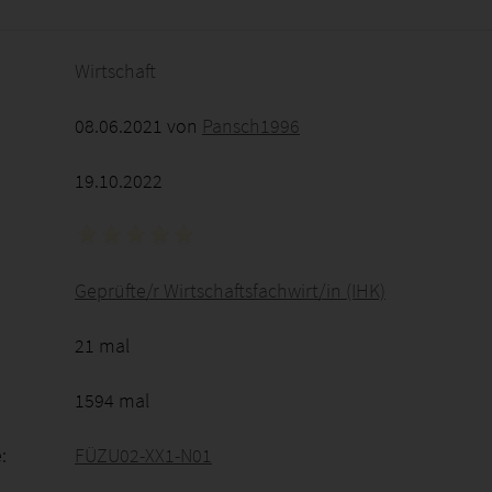
2026 - 21:34:42
Wirtschaft
08.06.2021 von
Pansch1996
19.10.2022
Geprüfte/r Wirtschaftsfachwirt/in (IHK)
21 mal
1594 mal
:
FÜZU02-XX1-N01