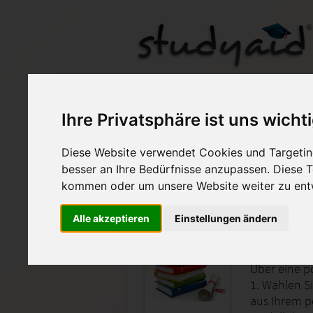
SGD Einsendeaufga
Ihre Privatsphäre ist uns wicht
Diese Website verwendet Cookies und Targeting
Auf StudyAid.de verkau
besser an Ihre Bedürfnisse anzupassen. Diese
kommen oder um unsere Website weiter zu ent
Startseite
Wirtschaft
Alle akzeptieren
Einstellungen ändern
FÜZU02-
Über eine p
1. Wählen Si
aus Ihrem p