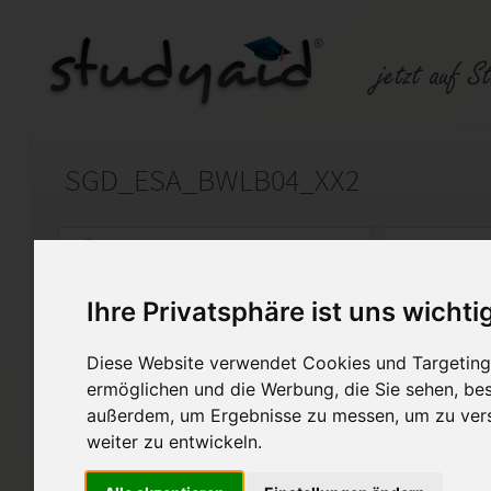
SGD_ESA_BWLB04_XX2
Auf StudyAid.de verkaufen
Kateg
Ihre Privatsphäre ist uns wichti
Startseite
Wirtschaft
Diese Website verwendet Cookies und Targeting 
BWLB04_XX2
ermöglichen und die Werbung, die Sie sehen, bes
außerdem, um Ergebnisse zu messen, um zu ver
Angeboten wird meine Einse
weiter zu entwickeln.
Sie dient ausschließlich als 
Referenzlösung und darf nic