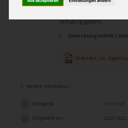
Alle akzeptieren
Einstellungen ändern
Die Einsendeaufgabe wurde v
und wird mit den Anmerkunge
Verfügung gestellt.
Diese Lösung enthält 1 Date
05-BWLB04_XX2 - Ergebnis.
Weitere Information:
22.07.2026 - 06:49:27
Kategorie:
Wirtschaft
Eingestellt am:
23.07.2021