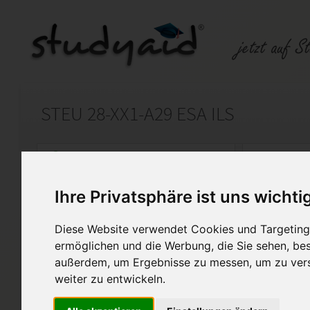
STEU 28-XX1-A29 ESA ILS
Auf StudyAid.de verkaufen
Kateg
Ihre Privatsphäre ist uns wichti
Startseite
Wirtschaft
Diese Website verwendet Cookies und Targeting 
Praxiswissen Steuerrecht /
ermöglichen und die Werbung, die Sie sehen, bes
außerdem, um Ergebnisse zu messen, um zu ver
Ich verkaufe meine Einsendea
weiter zu entwickeln.
mir selbst erarbeitet und mit 
Mit ausführlichen Rechen-Zwi