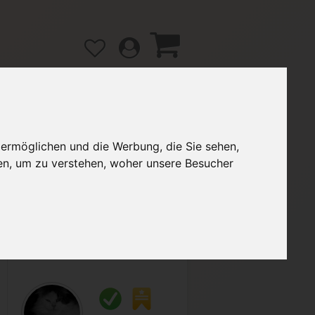
 ermöglichen und die Werbung, die Sie sehen,
gänge
Hilfe / FAQ
en, um zu verstehen, woher unsere Besucher
2,90 €
Verkäufer:
Catwoman999