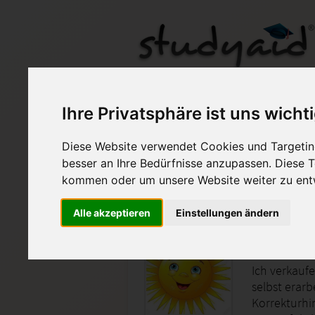
STEU 29-XX1-A28 ESA
Ihre Privatsphäre ist uns wicht
Diese Website verwendet Cookies und Targeting
Auf StudyAid.de verkau
besser an Ihre Bedürfnisse anzupassen. Diese
kommen oder um unsere Website weiter zu ent
Startseite
Wirtschaft
Alle akzeptieren
Einstellungen ändern
Praxiswiss
Ich verkauf
selbst erarb
Korrekturhin