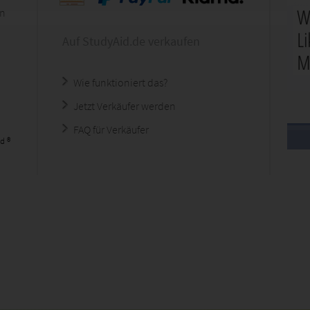
en
Auf StudyAid.de verkaufen
Wie funktioniert das?
Jetzt Verkäufer werden
FAQ für Verkäufer
d ®