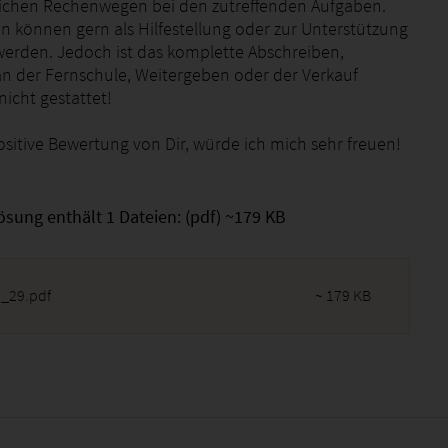
lichen Rechenwegen bei den zutreffenden Aufgaben.
n können gern als Hilfestellung oder zur Unterstützung
erden. Jedoch ist das komplette Abschreiben,
an der Fernschule, Weitergeben oder der Verkauf
icht gestattet!
ositive Bewertung von Dir, würde ich mich sehr freuen!
ösung enthält 1 Dateien: (pdf) ~179 KB
_29.pdf
~ 179 KB
2026 - 15:37:47