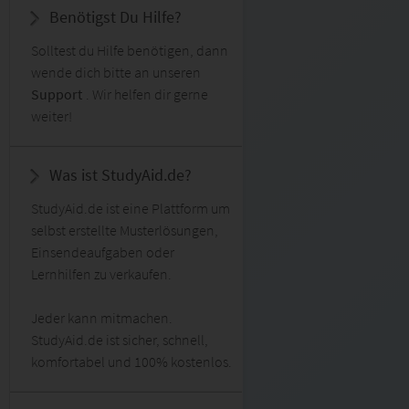
Benötigst Du Hilfe?
Solltest du Hilfe benötigen, dann
wende dich bitte an unseren
Support
. Wir helfen dir gerne
weiter!
Was ist StudyAid.de?
StudyAid.de ist eine Plattform um
selbst erstellte Musterlösungen,
Einsendeaufgaben oder
Lernhilfen zu verkaufen.
Jeder kann mitmachen.
StudyAid.de ist sicher, schnell,
komfortabel und 100% kostenlos.