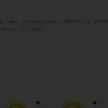
in
Note 1
Praxiswissen Steuerrecht
STEU 29-XX1-A28
STEU 29
haftsteuer
STEU 29-XX1-A28