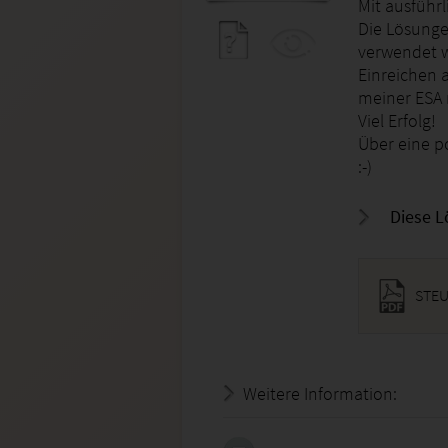
Mit ausführ
Die Lösunge
verwendet w
Einreichen 
meiner ESA n
Viel Erfolg!
Über eine p
:-)
Diese L
STEU
Weitere Information:
20.07.