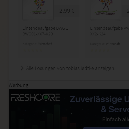
2,99 €
Einsendeaufgabe BWG 1
Einsendeaufgabe VW
BWG01-XX7-K29
XX2-K24
Kategorie:
Wirtschaft
Kategorie:
Wirtschaft
Alle Lösungen von tobiasliedtke anzeigen!
Werbung