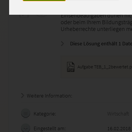
Einsendeaufgaben dürfen nicht
oder beim Ihrem Bildungsträg
Urheberrechte unterliegen me
Diese Lösung enthält 1 Date
Aufgabe TEB_1_2bewertet.p
Weitere Information:
21.07.2026 - 07:48:06
Kategorie:
Wirtschaft
Eingestellt am:
16.02.2018