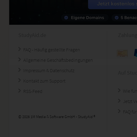
StudyAid.de
Zahlung
FAQ - Häufig gestellte Fragen
Allgemeine Geschäftsbedingungen
Impressum & Datenschutz
Auf Stu
Kontakt zum Support
Wie fun
RSS-Feed
Jetzt 
FAQ für
© 2026 1M Media & Software GmbH - StudyAid ®