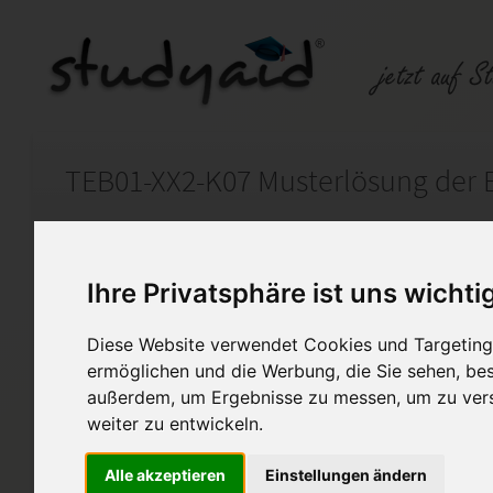
Auf StudyAid.de verkaufen
Kateg
Ihre Privatsphäre ist uns wichti
Startseite
Wirtschaft
Diese Website verwendet Cookies und Targeting 
ermöglichen und die Werbung, die Sie sehen, bes
TEB01-XX2-K07 Lösungshilfe
außerdem, um Ergebnisse zu messen, um zu ver
Musterlösung der Einsendeau
weiter zu entwickeln.
TEB01 mit Korekturen
Note 3 (Mit Korrekturen Note 
Alle akzeptieren
Einstellungen ändern