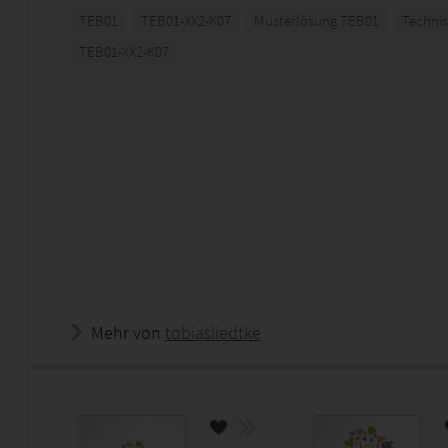
TEB01
TEB01-XX2-K07
Musterlösung TEB01
Technis
TEB01-XX2-K07
Mehr von
tobiasliedtke