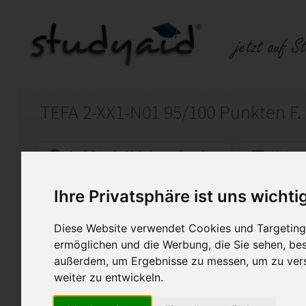
Auf StudyAid.de verkaufen
Kateg
Ihre Privatsphäre ist uns wichti
Startseite
Wirtschaft
Diese Website verwendet Cookies und Targeting 
Technischer Fachwirt ILS TE
ermöglichen und die Werbung, die Sie sehen, bes
außerdem, um Ergebnisse zu messen, um zu ver
Diese Lösung wurde bei der I
Note 1 bewertet! Die Lösung d
weiter zu entwickeln.
nicht zur "eins zu eins" Übern