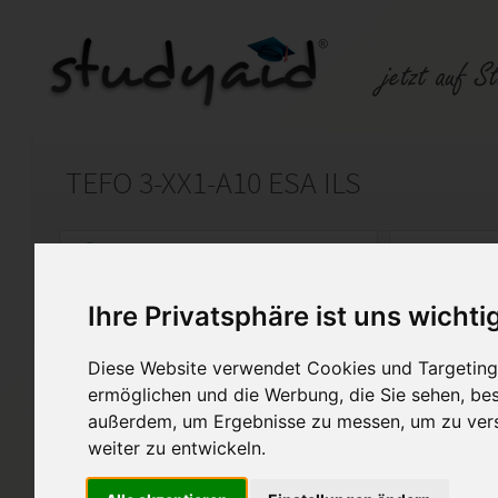
TEFO 3-XX1-A10 ESA ILS
Auf StudyAid.de verkaufen
Kateg
Ihre Privatsphäre ist uns wichti
Startseite
Wirtschaft
Diese Website verwendet Cookies und Targeting 
Textformulierung Teil 3
ermöglichen und die Werbung, die Sie sehen, bes
außerdem, um Ergebnisse zu messen, um zu ver
Ich verkaufe meine Einsendea
weiter zu entwickeln.
mir selbst erarbeitet und mit 
Korrekturhinweise vom Fernleh